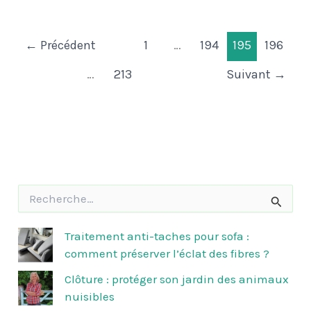
←
Précédent
1
…
194
195
196
…
213
Suivant
→
R
e
c
h
Traitement anti-taches pour sofa :
e
comment préserver l’éclat des fibres ?
r
c
Clôture : protéger son jardin des animaux
h
nuisibles
e