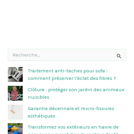
R
e
c
h
Traitement anti-taches pour sofa :
e
comment préserver l’éclat des fibres ?
r
c
Clôture : protéger son jardin des animaux
h
nuisibles
e
r
Garantie décennale et micro-fissures
esthétiques
:
Transformez vos extérieurs en havre de