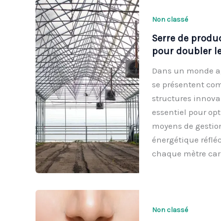
Non classé
Serre de produc
pour doubler l
Dans un monde agr
se présentent com
structures innova
essentiel pour op
moyens de gestio
énergétique réflé
chaque mètre car
Non classé