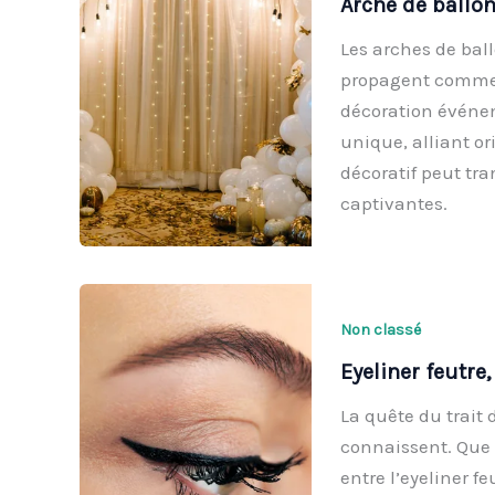
Arche de ballon
Les arches de bal
propagent comme 
décoration événem
unique, alliant o
décoratif peut tr
captivantes.
Non classé
Eyeliner feutre,
La quête du trait
connaissent. Que 
entre l’eyeliner f