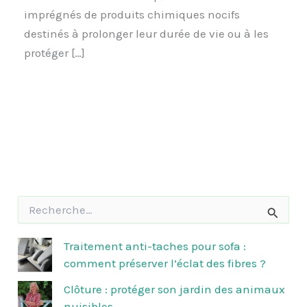
imprégnés de produits chimiques nocifs
destinés à prolonger leur durée de vie ou à les
protéger […]
R
e
c
h
Traitement anti-taches pour sofa :
e
comment préserver l’éclat des fibres ?
r
c
Clôture : protéger son jardin des animaux
h
nuisibles