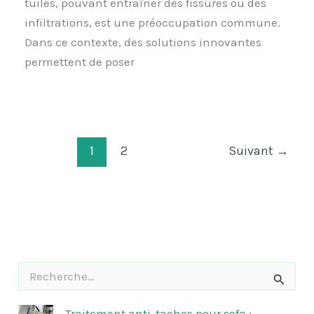
tuiles, pouvant entraîner des fissures ou des
infiltrations, est une préoccupation commune.
Dans ce contexte, des solutions innovantes
permettent de poser
1
2
Suivant
→
R
e
c
h
Traitement anti-taches pour sofa :