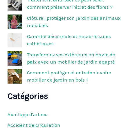
e
comment préserver l’éclat des fibres ?
r
c
Clôture : protéger son jardin des animaux
h
nuisibles
e
r
Garantie décennale et micro-fissures
esthétiques
:
Transformez vos extérieurs en havre de
paix avec un mobilier de jardin adapté
Comment protéger et entretenir votre
mobilier de jardin en bois ?
Catégories
Abattage d'arbres
Accident de circulation