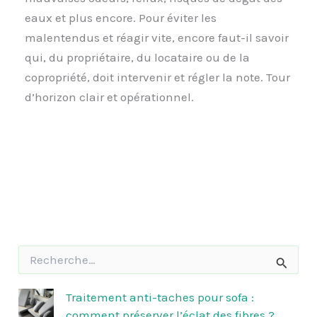
eaux et plus encore. Pour éviter les
malentendus et réagir vite, encore faut-il savoir
qui, du propriétaire, du locataire ou de la
copropriété, doit intervenir et régler la note. Tour
d’horizon clair et opérationnel.
R
e
c
h
Traitement anti-taches pour sofa :
e
comment préserver l’éclat des fibres ?