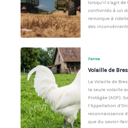
lorsqu’il s’agit d
confrontés à un 
remorque à ridell
des inconvénient
Ferme
Volaille de Bre
La Volaille de Bre
la seule volaille 
Protégée (AOP). So
l’Appellation d’O
reconnaissance d’
que du savoir-fair