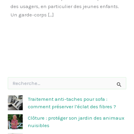
des usagers, en particulier des jeunes enfants.
Un garde-corps […]
R
e
c
h
Traitement anti-taches pour sofa :
e
comment préserver l’éclat des fibres ?
r
c
Clôture : protéger son jardin des animaux
h
nuisibles
e
r