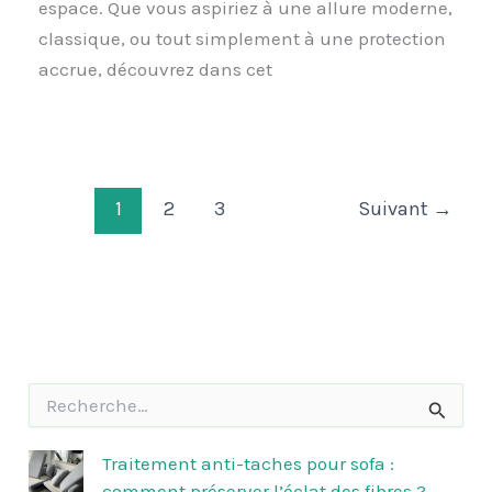
espace. Que vous aspiriez à une allure moderne,
classique, ou tout simplement à une protection
accrue, découvrez dans cet
1
2
3
Suivant
→
R
e
c
h
Traitement anti-taches pour sofa :
e
comment préserver l’éclat des fibres ?