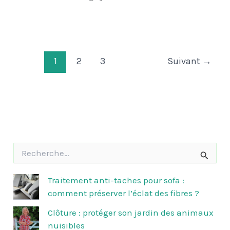
1
2
3
Suivant
→
R
e
c
h
Traitement anti-taches pour sofa :
e
comment préserver l’éclat des fibres ?
r
c
Clôture : protéger son jardin des animaux
h
nuisibles
e