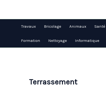
Aller
au
contenu
Travaux
Bricolage
Animaux
Santé
Formation
Nettoyage
Informatique
Terrassement