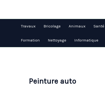
Aller
au
contenu
Travaux
Bricolage
Animaux
Santé
Formation
Nettoyage
Informatique
Peinture auto