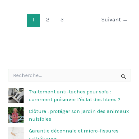
1
2
3
Suivant
→
R
e
c
h
Traitement anti-taches pour sofa :
e
comment préserver l’éclat des fibres ?
r
c
Clôture : protéger son jardin des animaux
h
nuisibles
e
r
Garantie décennale et micro-fissures
esthétiques