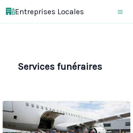
Aller
Entreprises Locales
au
contenu
Services funéraires