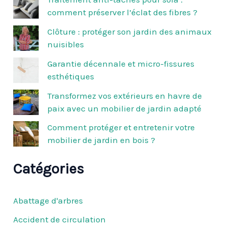
e
comment préserver l’éclat des fibres ?
r
c
Clôture : protéger son jardin des animaux
h
nuisibles
e
r
Garantie décennale et micro-fissures
esthétiques
:
Transformez vos extérieurs en havre de
paix avec un mobilier de jardin adapté
Comment protéger et entretenir votre
mobilier de jardin en bois ?
Catégories
Abattage d'arbres
Accident de circulation