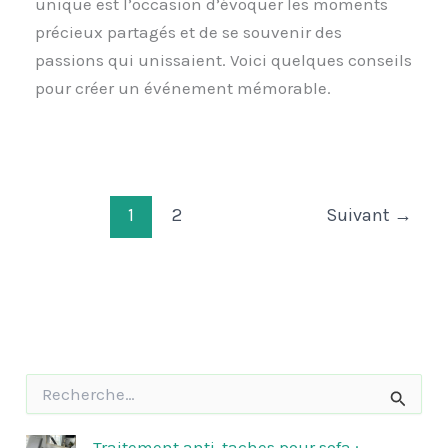
unique est l’occasion d’évoquer les moments
précieux partagés et de se souvenir des
passions qui unissaient. Voici quelques conseils
pour créer un événement mémorable.
1
2
Suivant
→
R
e
c
h
Traitement anti-taches pour sofa :