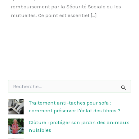
remboursement par la Sécurité Sociale ou les
mutuelles. Ce point est essentiel […]
R
e
c
h
Traitement anti-taches pour sofa :
e
comment préserver l’éclat des fibres ?
r
c
Clôture : protéger son jardin des animaux
h
nuisibles
e
r