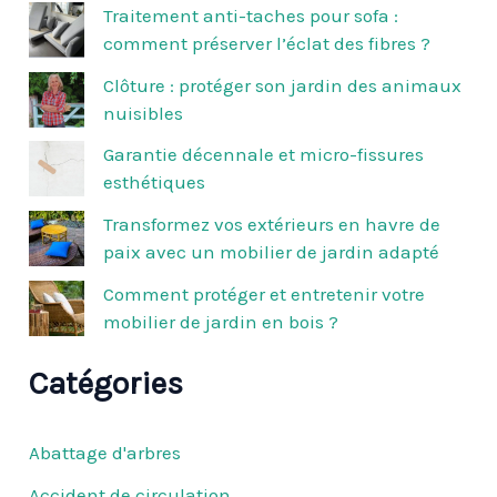
h
Traitement anti-taches pour sofa :
e
comment préserver l’éclat des fibres ?
r
c
Clôture : protéger son jardin des animaux
h
nuisibles
e
r
Garantie décennale et micro-fissures
esthétiques
:
Transformez vos extérieurs en havre de
paix avec un mobilier de jardin adapté
Comment protéger et entretenir votre
mobilier de jardin en bois ?
Catégories
Abattage d'arbres
Accident de circulation