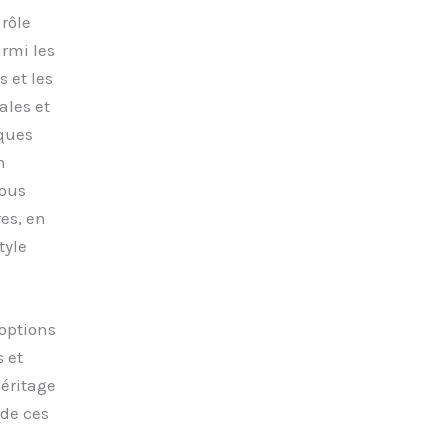
rôle
armi les
 et les
ales et
iques
n
nous
es, en
tyle
 options
 et
héritage
 de ces