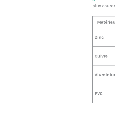
plus coura
Matéria
Zinc
Cuivre
Alumini
PVC