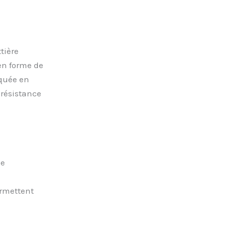
tière
en forme de
iquée en
 résistance
de
ermettent