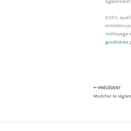
également s
Enfin, quel
entretenues
nettoyage e
gouttières
p
PRÉCÉDENT