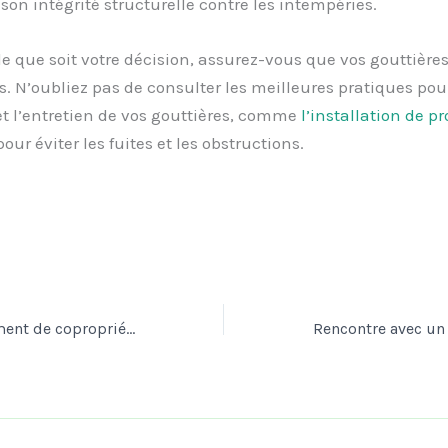
on intégrité structurelle contre les intempéries.
le que soit votre décision, assurez-vous que vos gouttière
. N’oubliez pas de consulter les meilleures pratiques pour
t l’entretien de vos gouttières, comme
l’installation de p
our éviter les fuites et les obstructions.
Modifier le règlement de copropriété pour interdire Airbnb : est-ce légal ?