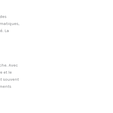
 des
imatiques,
é. La
che. Avec
e et le
st souvent
éments