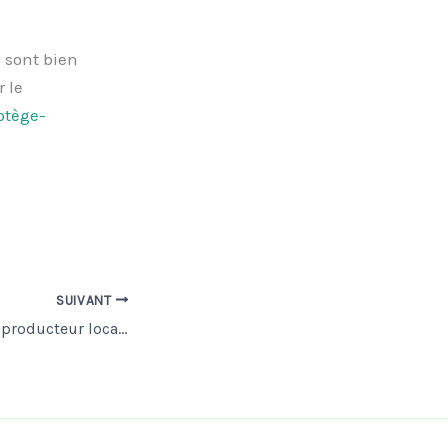
s sont bien
 le
rotège-
SUIVANT
Rencontre avec un producteur local de fromage salers