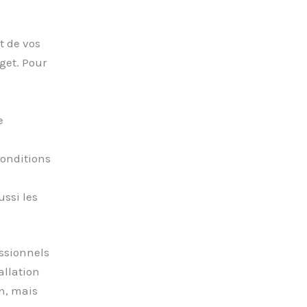
t de vos
get. Pour
e
conditions
ssi les
ssionnels
allation
n, mais