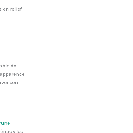
 en relief
able de
n apparence
rver son
d’une
tériaux les