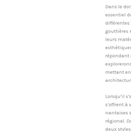
Dans le dom
essentiel d
différentes
gouttières 
leurs matér
esthétiques
répondant a
explorerons
mettant en 
architectur
Lorsqu’il s
s’offrent à
nantaises s
régional. Da
deux styles