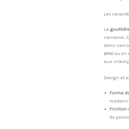
Les caracté
La
gouttièr
nantaise. C
demi-cercle
zinc
ou en
aux intemp
Design et 
Forme d
modernit
Finition 
de perso