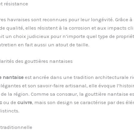
et résistance
res havraises sont reconnues pour leur longévité. Grâce à
e qualité, elles résistent à la corrosion et aux impacts cl
ait un choix judicieux pour n’importe quel type de propriét
ntretien en fait aussi un atout de taille.
larités des gouttières nantaises
e nantaise
est ancrée dans une tradition architecturale ri
légantes et son savoir-faire artisanal, elle évoque l’histoir
de la région. Comme sa consœur, la gouttière nantaise e
c
ou de
cuivre
, mais son design se caractérise par des él
istincts.
traditionnelle