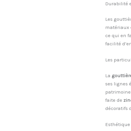
Durabilité 
Les gouttiè
matériaux d
ce qui en f
facilité d’e
Les particu
La
gouttièr
ses lignes é
patrimoine 
faite de
zin
décoratifs d
Esthétique 