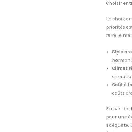
Choisir ent
Le choix en
priorités e
faire le me
Style ar
harmoni
Climat r
climatiq
Coût à l
coûts d’
En cas de d
pour une év
adéquate. 