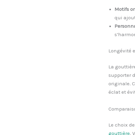
Motifs 
qui ajou
Personna
s’harmon
Longévité e
La gouttièr
supporter d
originale. 
éclat et év
Comparaiso
Le choix de
gouttière
. 