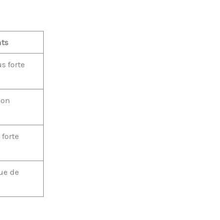
ts
s forte
ion
 forte
ue de