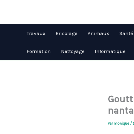
Aller
au
contenu
Travaux
Bricolage
Animaux
Santé
Formation
Nettoyage
Informatique
Goutt
nantai
Par
monique
/