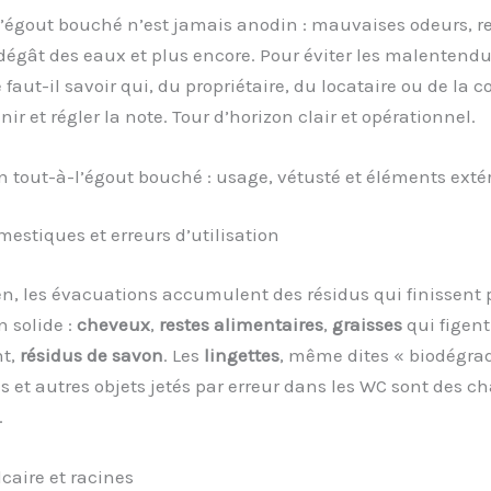
’égout bouché n’est jamais anodin : mauvaises odeurs, re
dégât des eaux et plus encore. Pour éviter les malentendus
 faut-il savoir qui, du propriétaire, du locataire ou de la c
nir et régler la note. Tour d’horizon clair et opérationnel.
 tout-à-l’égout bouché : usage, vétusté et éléments exté
estiques et erreurs d’utilisation
n, les évacuations accumulent des résidus qui finissent 
 solide :
cheveux
,
restes alimentaires
,
graisses
qui figent
nt,
résidus de savon
. Les
lingettes
, même dites « biodégrad
s et autres objets jetés par erreur dans les WC sont des 
.
lcaire et racines