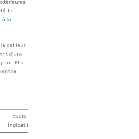
extérieures
,
été
, le
 à la
 le bailleur
ient d’une
pant. Et si
vant se
Coûts
indicatifs