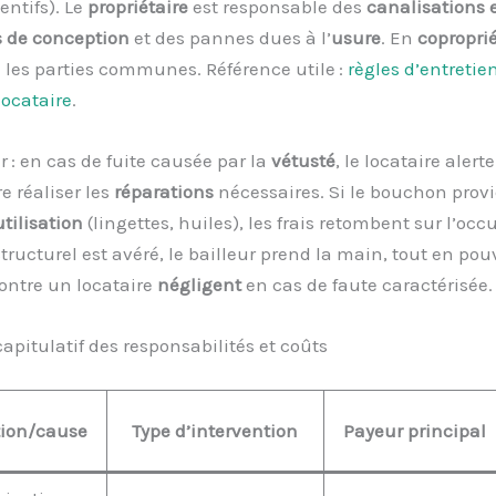
entifs). Le
propriétaire
est responsable des
canalisations 
s de conception
et des pannes dues à l’
usure
. En
copropri
 les parties communes. Référence utile :
règles d’entretien
locataire
.
r : en cas de fuite causée par la
vétusté
, le locataire alerte
re réaliser les
réparations
nécessaires. Si le bouchon prov
tilisation
(lingettes, huiles), les frais retombent sur l’occu
tructurel est avéré, le bailleur prend la main, tout en pou
ontre un locataire
négligent
en cas de faute caractérisée.
apitulatif des responsabilités et coûts
tion/cause
Type d’intervention
Payeur principal