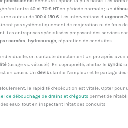
r professionnel
demeure l’option la plus fiable. Les
tarifs
h
général entre
40 et 70 € HT
en période normale ; un
débou
ourne autour de
100 à 150 €
. Les interventions d’
urgence 2
înent pas systématiquement de majoration ni de frais de
. Les entreprises spécialisées proposent des services com
 par caméra
,
hydrocurage
, réparation de conduites.
ndividuelle, on contacte directement un pro après avoir 
ité
(usage vs. vétusté). En copropriété, alertez le
syndic
si
st en cause. Un
devis
clarifie l’ampleur et le partage des
efoulement, la rapidité d’exécution est vitale. Opter pour
nel de débouchage de drains et d’égouts
permet de rétabli
 des eaux tout en inspectant l’état des conduits.