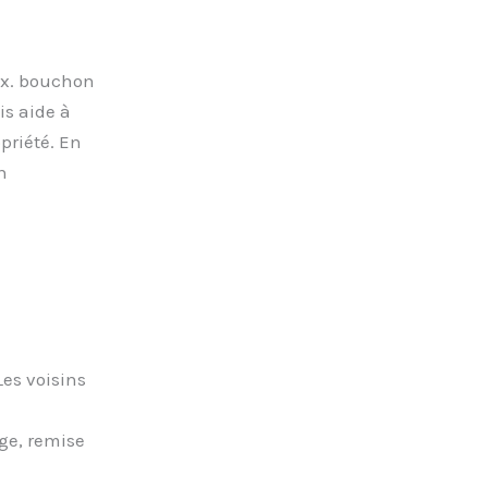
ex. bouchon
is aide à
priété. En
n
Les voisins
ge, remise