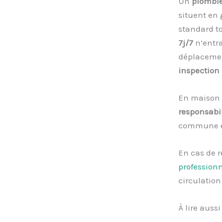
Un
plombie
situent en 
standard t
7j/7
n’entra
déplacement
inspection
En maison i
responsabil
commune e
En cas de r
profession
circulation
À lire aussi