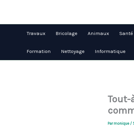
Aller
au
contenu
Travaux
Bricolage
Animaux
Santé
Formation
Nettoyage
Informatique
Tout-
commu
Par
monique
/