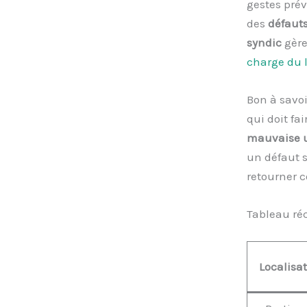
gestes prév
des
défaut
syndic
gère
charge du 
Bon à savoi
qui doit fai
mauvaise u
un défaut s
retourner c
Tableau réc
Localisa