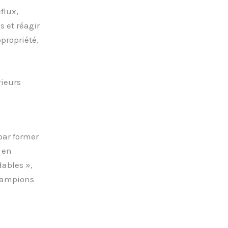
flux,
 et réagir
opropriété,
rieurs
par former
 en
ables »,
champions