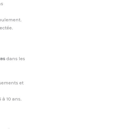
ns
foulement.
ectée.
tes
dans les
ssements et
 à 10 ans.