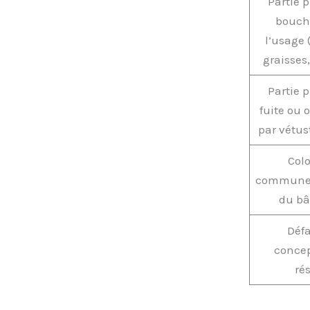
Partie p
bouch
l’usage 
graisses
Partie p
fuite ou 
par vétus
Col
communes
du bâ
Défa
concep
ré