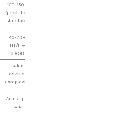
100–150 €
(prestation
standard)
40–70 €
HT/h +
pièces
Selon
devis et
complexité
Au cas par
cas