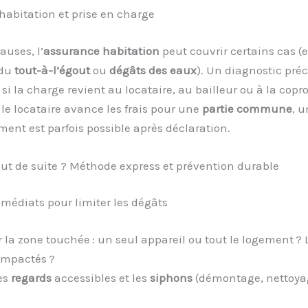
abitation et prise en charge
auses, l’
assurance habitation
peut couvrir certains cas (
 du
tout-à-l’égout
ou
dégâts des eaux
). Un diagnostic préc
si la charge revient au locataire, au bailleur ou à la copro
 le locataire avance les frais pour une
partie commune
, u
nt est parfois possible après déclaration.
out de suite ? Méthode express et prévention durable
médiats pour limiter les dégâts
r la zone touchée : un seul appareil ou tout le logement ? 
 impactés ?
les
regards
accessibles et les
siphons
(démontage, nettoya