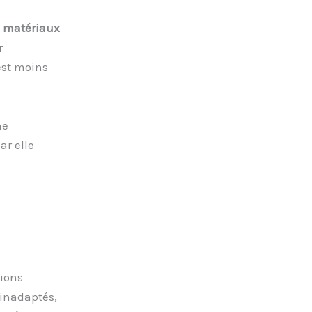
s
matériaux
r
est moins
ne
ar elle
tions
 inadaptés,