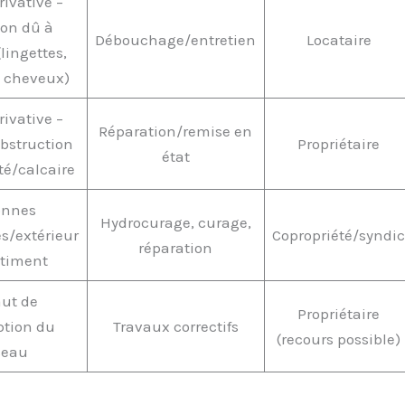
rivative –
on dû à
Débouchage/entretien
Locataire
(lingettes,
, cheveux)
rivative –
Réparation/remise en
obstruction
Propriétaire
état
té/calcaire
onnes
Hydrocurage, curage,
/extérieur
Copropriété/syndic
réparation
timent
ut de
Propriétaire
tion du
Travaux correctifs
(recours possible)
seau