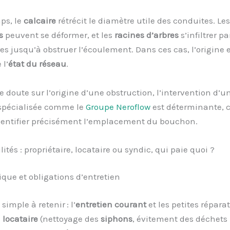
ps, le
calcaire
rétrécit le diamètre utile des conduites. Le
s
peuvent se déformer, et les
racines d’arbres
s’infiltrer pa
es jusqu’à obstruer l’écoulement. Dans ces cas, l’origine 
 l’
état du réseau
.
le doute sur l’origine d’une obstruction, l’intervention d’u
 spécialisée comme le
Groupe Neroflow
est déterminante, c
dentifier précisément l’emplacement du bouchon.
ités : propriétaire, locataire ou syndic, qui paie quoi ?
ique et obligations d’entretien
 simple à retenir : l’
entretien courant
et les petites répara
u
locataire
(nettoyage des
siphons
, évitement des déchets