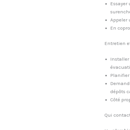
Essayer
surenchè
Appeler
En copro
Entretien 
Installe
évacuati
Planifie
Demand
dépôts c
Côté prop
Qui contac