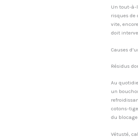
Un tout-à-l
risques de 
vite, encore
doit interve
Causes d’un
Résidus dom
Au quotidie
un bouchon
refroidissa
cotons-tige
du blocage
Vétusté, ca