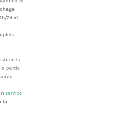
oraires se
chage
4h/24 et
plets :
estimé la
 la partie
 coûts.
 un
service
r la