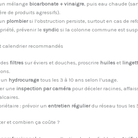
 un mélange
bicarbonate + vinaigre
, puis eau chaude (sa
re de produits agressifs).
 un
plombier
si l’obstruction persiste, surtout en cas de re
priété, prévenir le
syndic
si la colonne commune est susp
et calendrier recommandés
r des
filtres
sur éviers et douches, proscrire
huiles
et
linget
ons.
r un
hydrocurage
tous les 3 à 10 ans selon l’usage.
er une
inspection par caméra
pour déceler racines, affai
alcaires.
riétaire : prévoir un
entretien régulier
du réseau tous les 5
ter et combien ça coûte ?