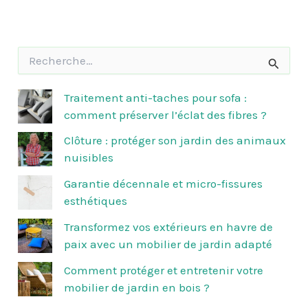
R
e
c
h
Traitement anti-taches pour sofa :
e
comment préserver l’éclat des fibres ?
r
c
Clôture : protéger son jardin des animaux
h
nuisibles
e
r
Garantie décennale et micro-fissures
esthétiques
:
Transformez vos extérieurs en havre de
paix avec un mobilier de jardin adapté
Comment protéger et entretenir votre
mobilier de jardin en bois ?