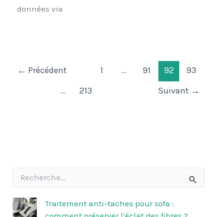
données via
←
Précédent
1
…
91
92
93
…
213
Suivant
→
R
e
c
h
Traitement anti-taches pour sofa :
e
comment préserver l’éclat des fibres ?