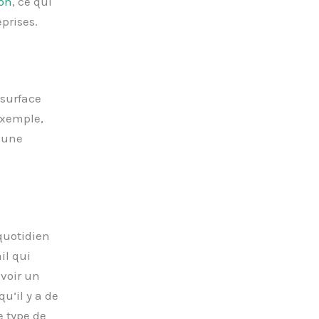
ion
, ce qui
prises.
 surface
 exemple,
r une
quotidien
il qui
voir un
qu’il y a de
e type de