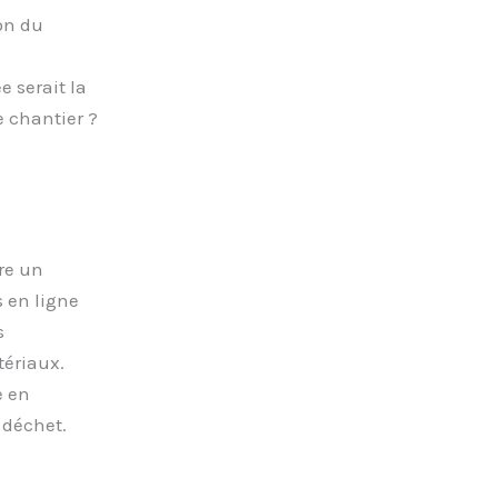
on du
 serait la
e chantier ?
re un
 en ligne
s
tériaux.
e en
 déchet.