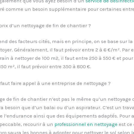
 également que vous ayez besoin d’un
service de désinfect
éré comme un besoin supplémentaire pour certaines entre
 prix d’un nettoyage de fin de chantier ?
end des facteurs cités, mais en principe, on se base sur la
ttoyer. Généralement, il faut prévoir entre 2 à 6 €/m². Par
rain à nettoyer de 100 m2, il faut entre 250 à 550 € et pou
150 m², il faut prévoir entre 350 à 800 €.
 faut faire appel à une entreprise de nettoyage ?
ge de fin de chantier n’est pas le même qu’un nettoyage 
a besoin que d’un balai ou d’un aspirateur. C’est un trava
de l’endurance ainsi que des équipements adaptés. Pour a
peccable, recourir à un
professionnel
en
nettoyage
est ce 
ro saura les bonnes à adopter pour nettoyer le sol selon l