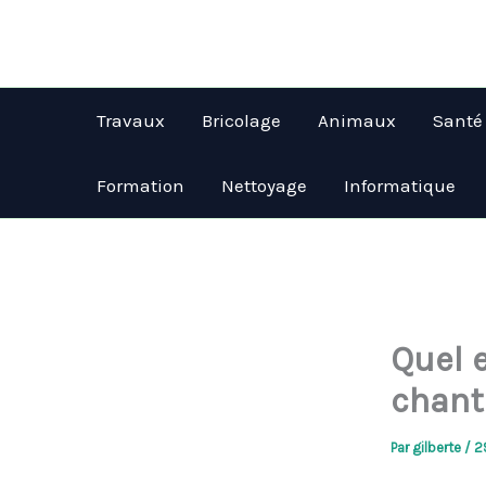
Aller
au
contenu
Travaux
Bricolage
Animaux
Santé
Formation
Nettoyage
Informatique
Quel e
chant
Par
gilberte
/
2