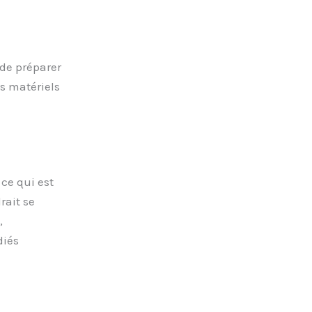
 de préparer
is matériels
ce qui est
rait se
,
iés