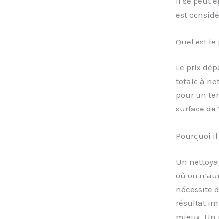
Il se peut
est consid
Quel est le
Le prix dép
totale à ne
pour un ter
surface de 
Pourquoi il
Un nettoya
où on n’aur
nécessite 
résultat im
mieux. Un p