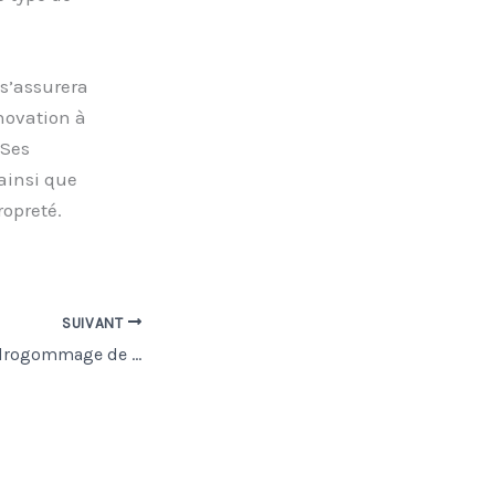
 s’assurera
énovation à
 Ses
ainsi que
ropreté.
SUIVANT
Qui peut faire l’hydrogommage de façade à Dijon ?