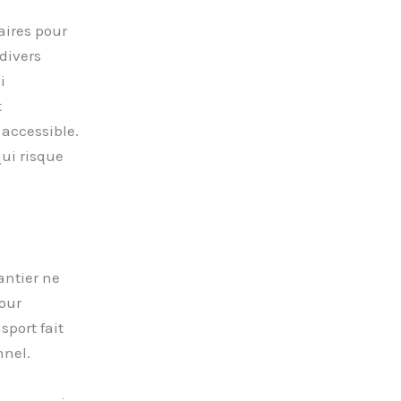
aires pour
 divers
i
t
 accessible.
qui risque
antier ne
our
sport fait
nnel.