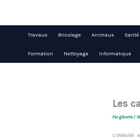
Aller
au
contenu
Travaux
Bricolage
Animaux
Santé
Formation
Nettoyage
Informatique
Les c
Par
gilberte
/
1
L’obésité