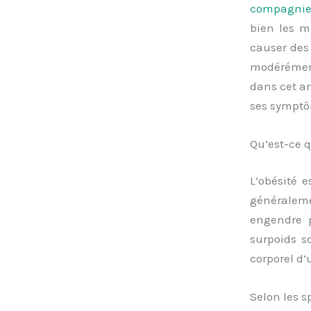
compagni
bien les mâ
causer des 
modérément
dans cet ar
ses symptô
Qu’est-ce q
L’obésité 
généralemen
engendre p
surpoids so
corporel d’
Selon les s