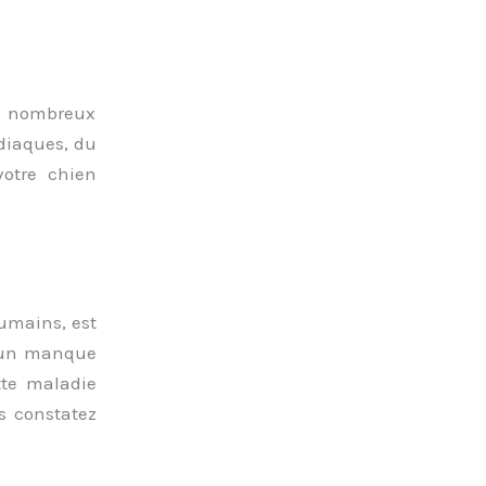
e nombreux
diaques, du
 votre chien
humains, est
 un manque
tte maladie
s constatez