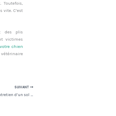
 Toutefois,
 vite. C’est
t des plis
nt victimes
 votre chien
 vétérinaire
SUIVANT
Comment faire l’entretien d’un sol en pierre calcaire ?