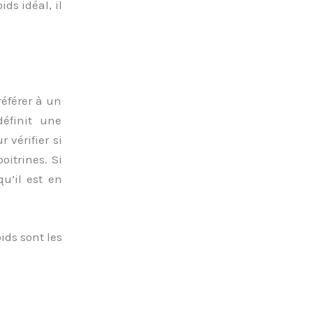
ds idéal, il
référer à un
définit une
 vérifier si
itrines. Si
qu’il est en
ids sont les