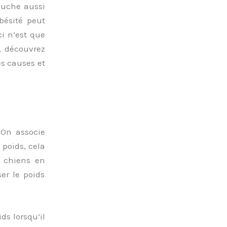
touche aussi
obésité peut
ci n’est que
, découvrez
es causes et
 On associe
 poids, cela
s chiens en
ser le poids
ds lorsqu’il