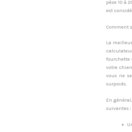
pèse 10 à 2
est consid
Comment se
La meilleur
calculateu
fourchette 
votre chie
vous ne sen
surpoids.
En général,
suivantes :
Un