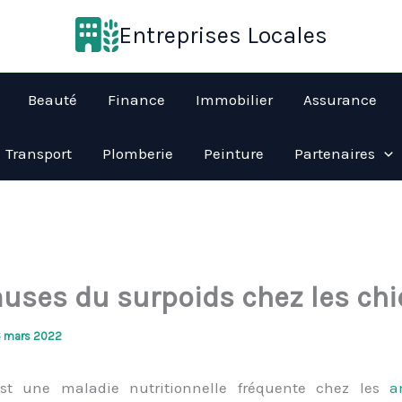
Entreprises Locales
Beauté
Finance
Immobilier
Assurance
Transport
Plomberie
Peinture
Partenaires
auses du surpoids chez les ch
6 mars 2022
 est une maladie nutritionnelle fréquente chez les
a