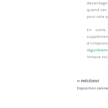
davantage 
quand ces o
pour cela q
En outre,
supplément
d’irritatio
régulièrem
lorsque vo
PRÉCÉDENT