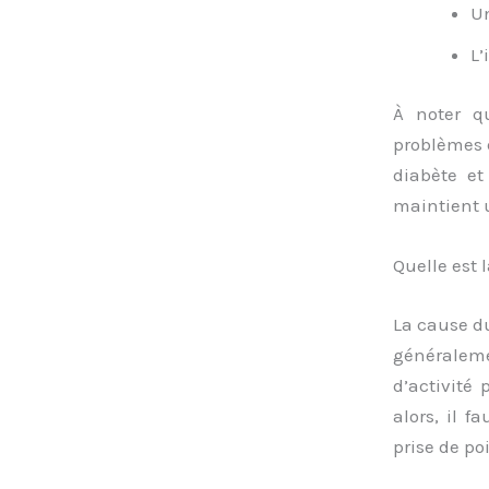
Un
L’
À noter q
problèmes 
diabète et 
maintient u
Quelle est 
La cause du
généralem
d’activité
alors, il 
prise de po