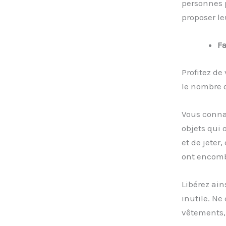
personnes 
proposer leu
Fa
Profitez d
le nombre d
Vous connai
objets qui 
et de jeter
ont encomb
Libérez ain
inutile. Ne
vêtements,