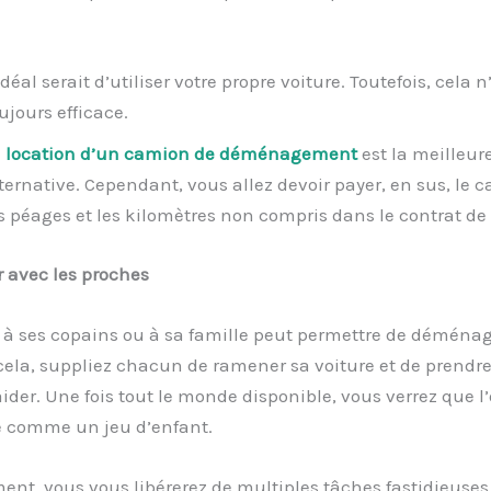
idéal serait d’utiliser votre propre voiture. Toutefois, cela n
ujours efficace.
a
location d’un camion de déménagement
est la meilleur
ternative. Cependant, vous allez devoir payer, en sus, le c
s péages et les kilomètres non compris dans le contrat de 
avec les proches
l à ses copains ou à sa famille peut permettre de déména
cela, suppliez chacun de ramener sa voiture et de prendre
ider. Une fois tout le monde disponible, vous verrez que l
e comme un jeu d’enfant.
nt, vous vous libérerez de multiples tâches fastidieuses