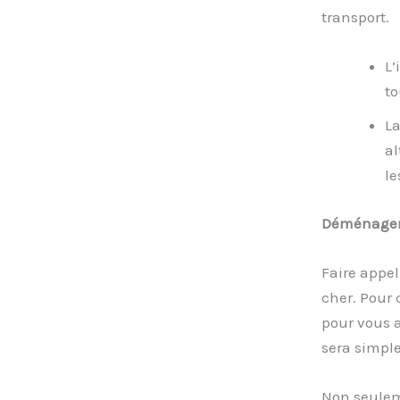
transport.
L’
to
L
al
le
Déménager 
Faire appe
cher. Pour 
pour vous a
sera simpl
Non seuleme