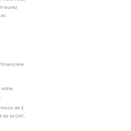
 n’aurez
Les
 financière
 votre
.
 moins de 2
 de la CAF,