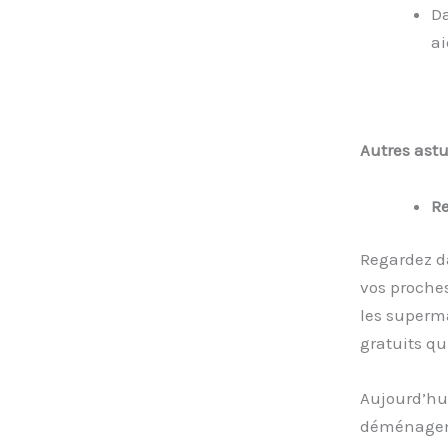
Da
ai
Autres ast
Re
Regardez da
vos proches
les superm
gratuits qu
Aujourd’hui
déménageme