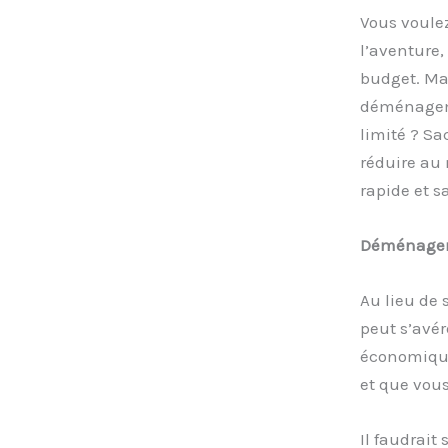
Vous voulez
l’aventure,
budget. Mai
déménageme
limité ? Sa
réduire au
rapide et s
Déménager
Au lieu de 
peut s’avér
économique,
et que vous
Il faudrai