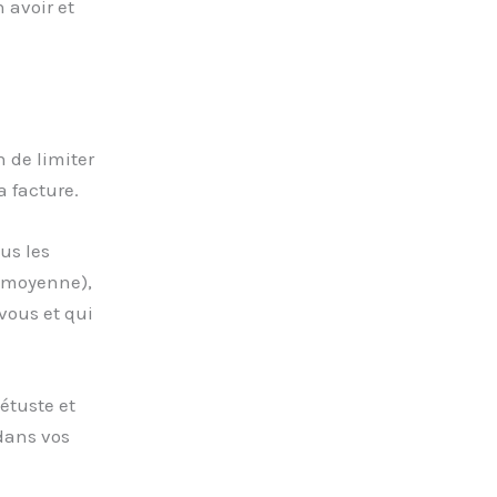
 avoir et
n de limiter
a facture.
us les
en moyenne),
 vous et qui
vétuste et
 dans vos