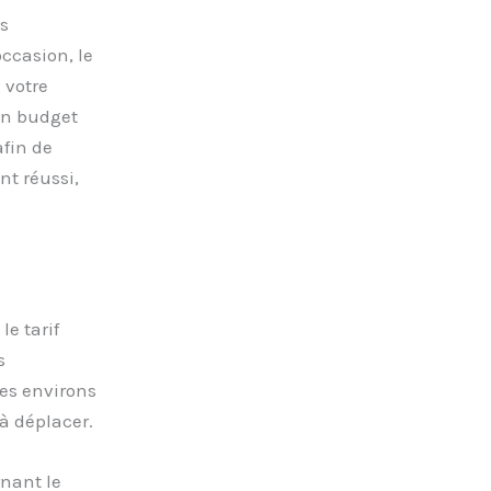
s
occasion, le
 votre
un budget
afin de
t réussi,
le tarif
s
les environs
à déplacer.
nant le