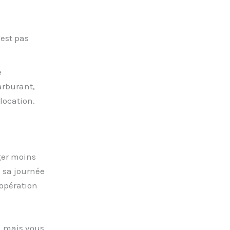
’est pas
e
arburant,
location.
ger moins
 sa journée
’opération
, mais vous