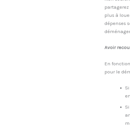
partagerez
plus à loue
dépenses s
déménageme
Avoir recou
En fonction
pour le d
Si
em
Si
an
mê