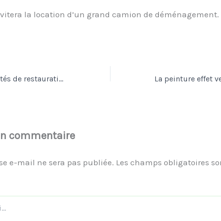
évitera la location d’un grand camion de déménagement.
Booster vos activités de restauration avec l’option « Commande en ligne »
un commentaire
se e-mail ne sera pas publiée.
Les champs obligatoires so