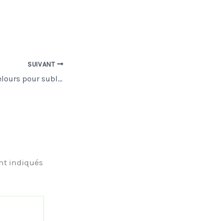
SUIVANT
La peinture effet velours pour sublimer votre intérieur
nt indiqués