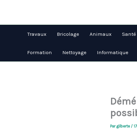
Aller
au
contenu
Travaux
Bricolage
Animaux
Santé
Formation
Nettoyage
Informatique
Démén
possi
Par
gilberte
/
1