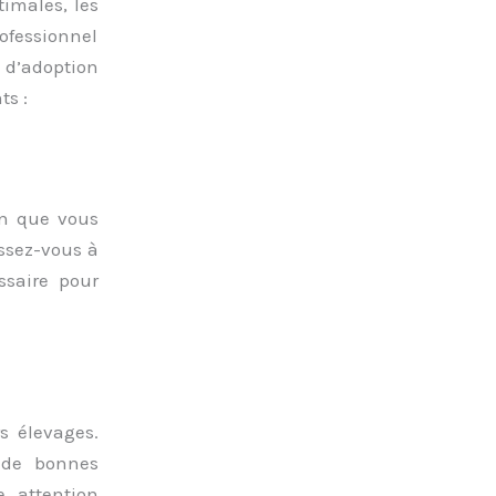
timales, les
ofessionnel
 d’adoption
ts :
en que vous
essez-vous à
ssaire pour
rs élevages.
 de bonnes
e attention