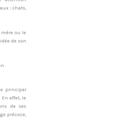
aux : chats,
 mère ou le
 idée de son
en
e principal
En effet, le
ons de ses
age précoce,