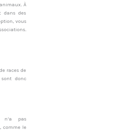
r animaux. À
nt dans des
option, vous
sociations.
de races de
 sont donc
e n’a pas
ns, comme le