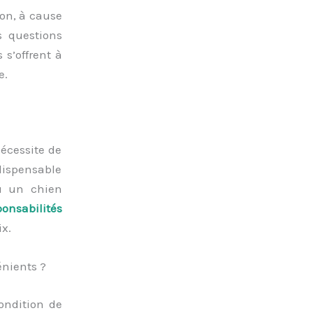
on, à cause
s questions
 s’offrent à
e.
écessite de
ndispensable
ou un chien
ponsabilités
ix.
énients ?
condition de