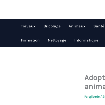
Aller
au
contenu
Travaux
Bricolage
Animaux
Santé
Formation
Nettoyage
Informatique
Adopt
anima
Par
gilberte
/
2