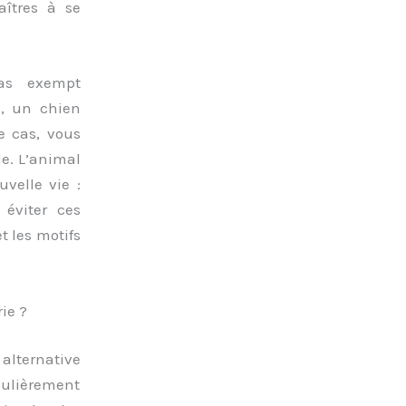
îtres à se
pas exempt
s, un chien
e cas, vous
le. L’animal
velle vie :
 éviter ces
t les motifs
ie ?
alternative
iculièrement