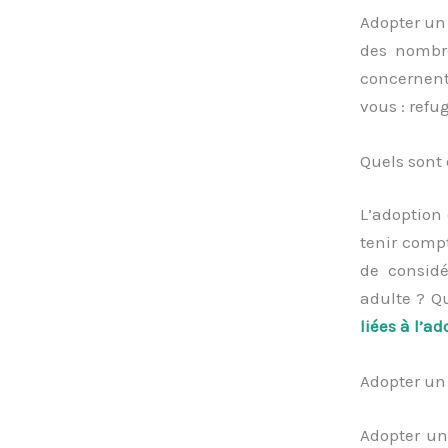
Adopter un
des nombre
concernent 
vous : refu
Quels sont
L’adoption
tenir compt
de considé
adulte ? Q
liées à l’a
Adopter un 
Adopter un 