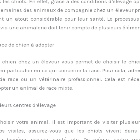
s les chiots. En effet, grâce à des conditions d’élevage op
semaines des animaux de compagnie chez un éleveur pr
nt un atout considérable pour leur santé. Le processus
via une animalerie doit tenir compte de plusieurs élémen
race de chien à adopter
 chien chez un éleveur vous permet de choisir le chi
en particulier en ce qui concerne la race. Pour cela, adr
de race ou un vétérinaire professionnel. Cela est néce
opter un animal de race mixte.
sieurs centres d’élevage
oisir votre animal, il est important de visiter plusieu
os visites, assurez-vous que les chiots vivent dans
 : hygiène, espace, santé, etc. De même, portez un