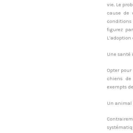
vie. Le pro
cause de c
conditions 
figurez pa
L’adoption
Une santé 
Opter pour
chiens de
exempts de
Un animal 
Contrair
systémati