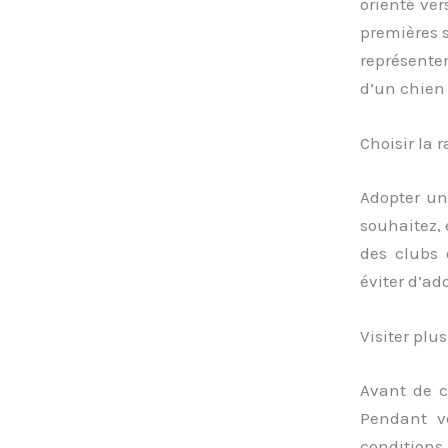
orienté ver
premières 
représente
d’un chien 
Choisir la 
Adopter un
souhaitez, 
des clubs 
éviter d’ad
Visiter plu
Avant de ch
Pendant v
conditions