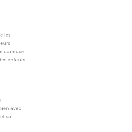
c les
leurs
re curieuse
 des enfants
x.
 bien avec
et sa