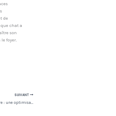
aces
s
t de
aque chat a
aître son
 le foyer.
SUIVANT
Palettes sur mesure : une optimisation logistique pour les entreprises exigeantes