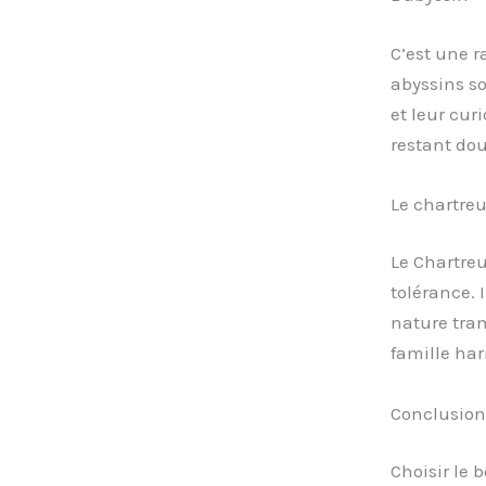
C’est une r
abyssins so
et leur cur
restant dou
Le chartre
Le Chartreu
tolérance. 
nature tran
famille ha
Conclusion
Choisir le 