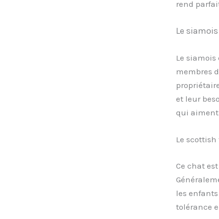
rend parfa
Le siamois
Le siamois 
membres de 
propriétair
et leur bes
qui aiment 
Le scottish 
Ce chat est
Généralemen
les enfants
tolérance e