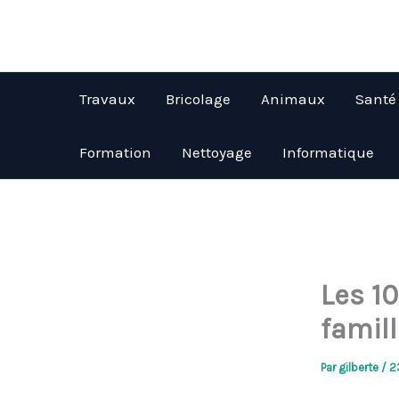
Aller
au
contenu
Travaux
Bricolage
Animaux
Santé
Formation
Nettoyage
Informatique
Les 10
famil
Par
gilberte
/
2