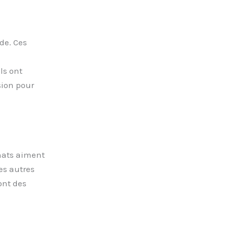
de. Ces
ls ont
sion pour
chats aiment
es autres
ont des