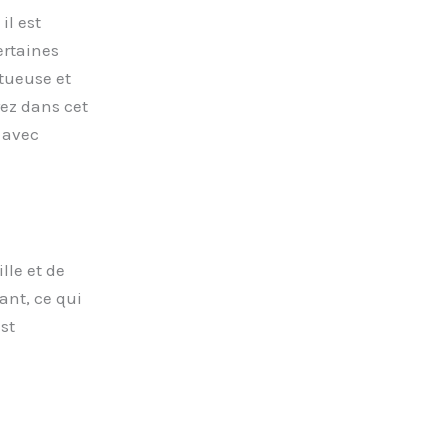
il est
ertaines
tueuse et
ez dans cet
s avec
lle et de
rant, ce qui
st