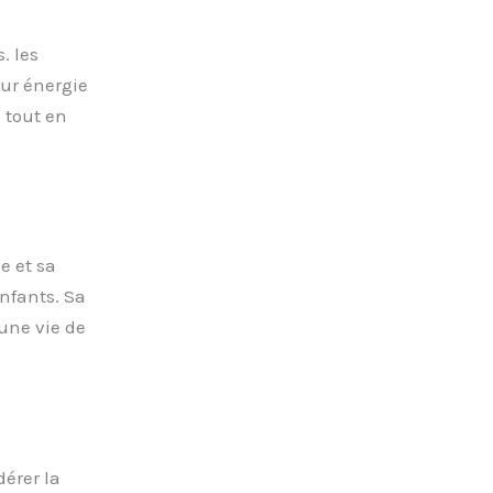
. les
eur énergie
 tout en
e et sa
enfants. Sa
une vie de
dérer la