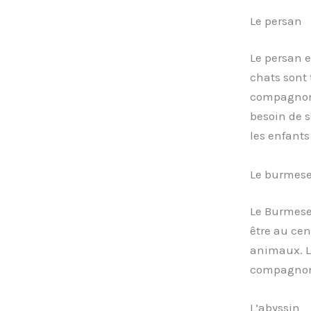
Le persan
Le persan e
chats sont 
compagnons
besoin de s
les enfants
Le burmes
Le Burmese 
être au cen
animaux. Le
compagnons 
L’abyssin