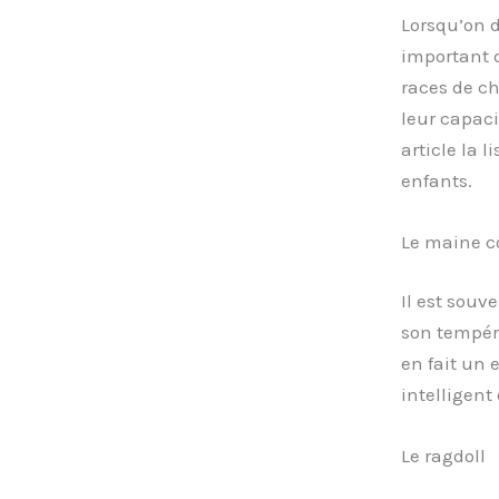
Lorsqu’on d
important d
races de ch
leur capaci
article la 
enfants.
Le maine c
Il est souv
son tempér
en fait un 
intelligent 
Le ragdoll