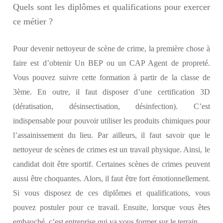
Quels sont les diplômes et qualifications pour exercer
ce métier ?
Pour devenir nettoyeur de scène de crime, la première chose à
faire est d’obtenir
Un BEP ou un CAP Agent de propreté.
Vous pouvez suivre cette
formation
à partir de
la classe de
3ème.
En outre, il faut disposer d’une
certification 3D
(dératisation, désinsectisation, désinfection).
C’est
indispensable pour pouvoir
utiliser
les
produits
chimiques pour
l’assainissement du lieu
.
Par ailleurs, il faut savoir que le
nettoyeur de scènes de crimes est un
travail
physique.
Ainsi,
le
candidat doit être sportif.
Certaines scènes de crimes peuvent
aussi être choquant
es
. Alors, il faut être for
t
émotionnellement.
Si vous disposez de ces diplômes et qualifications,
vous
pouvez
postuler
pour ce travail. Ensuite, lorsque vous êtes
embauché, c’est
entreprise
qui va vous former
sur le terrain.