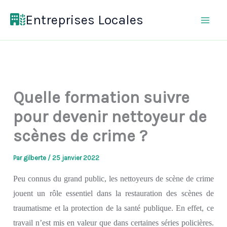
Aller
Entreprises Locales
au
contenu
Quelle formation suivre
pour devenir nettoyeur de
scènes de crime ?
Par
gilberte
/
25 janvier 2022
P
eu
connu
s
du grand public, l
e
s
nettoyeur
s
de scène de crime
jouent un rôle essentiel dans la restauration des scènes de
traumatisme et la protection de la santé publique.
En effet, ce
travail n’est
mis en valeur
que dans certaines séries policières.