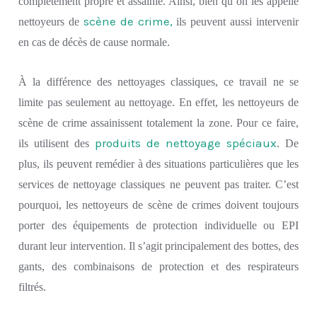
complètement propre et assainie.
Ainsi, bien qu’on les appelle
scène de crime,
nettoyeur
s
de
ils peuvent aussi intervenir
en
cas de décès de cause normale.
À la différence des nettoyages classiques,
ce travail ne se
limite pas seulement au
nettoyage.
En effet, les nettoyeurs de
scène de crime
assainissent
totalement
la zone.
Pour ce faire,
produits de nettoyage spéciaux
ils utilisent
de
s
.
De
plus, ils peuvent
remédier à des situations
particulières
que les
services de nettoyage classiques ne peuvent pas
traiter
.
C’est
pourquoi,
les n
e
ttoyeurs de sc
è
ne de crimes doivent toujours
porter des
équipements de protection individuelle ou EPI
durant
leur intervention. Il s’agit principalement des bottes,
des
gants,
des combinaison
s
de protection et
des respirateurs
filtrés.