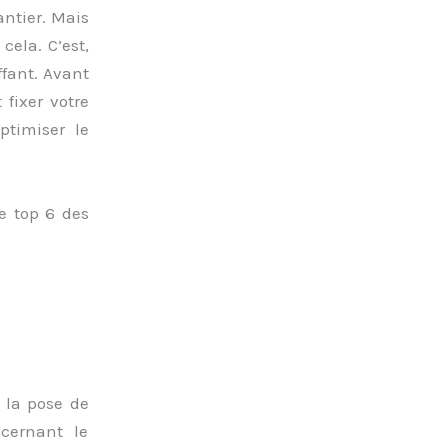
antier. Mais
cela. C’est,
ffant. Avant
 fixer votre
ptimiser le
le top 6 des
 la pose de
cernant le