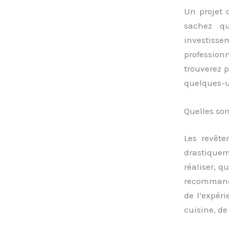
Un projet 
sachez qu
investissem
professionn
trouverez 
quelques-u
Quelles son
Les revête
drastiqueme
réaliser, qu
recommand
de l’expéri
cuisine, de 