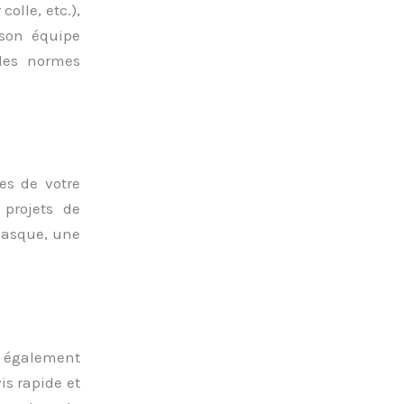
olle, etc.),
 son équipe
 les normes
es de votre
 projets de
vasque, une
t également
is rapide et