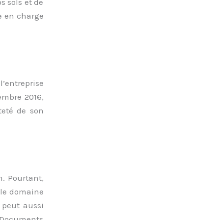
s sols et de
re en charge
l’entreprise
embre 2016,
êteté de son
n. Pourtant,
s le domaine
 peut aussi
 Documents