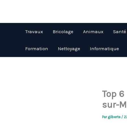
Aller
au
contenu
Travaux
Bricolage
Animaux
Santé
Formation
Nettoyage
Informatique
Top 6 
sur-M
Par
gilberte
/
22