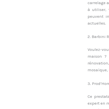
carrelage a
à utiliser
peuvent in
actuelles.
2. Barbini 
Voulez-vou
maison ? S
rénovation
mosaïque, 
3. Prod’Hom
Ce prestat
expert en m