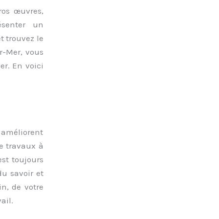
ros œuvres,
ésenter un
t trouvez le
ur-Mer, vous
er. En voici
 améliorent
de travaux à
 est toujours
du savoir et
in, de votre
ail.