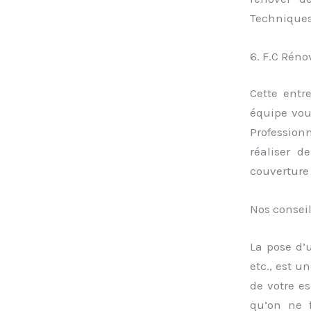
Techniques
6. F.C Réno
Cette entr
équipe vou
Profession
réaliser d
couverture 
Nos consei
La pose d’
etc., est u
de votre e
qu’on ne 