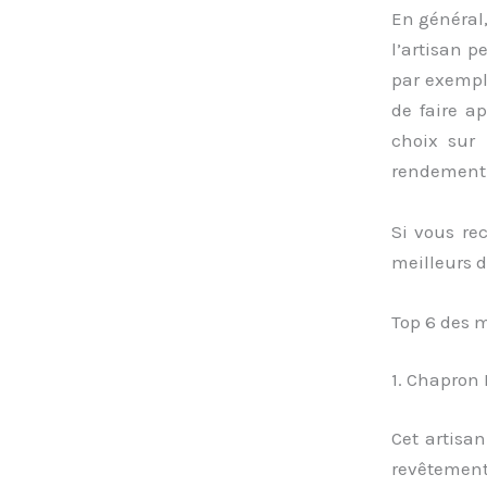
En général,
l’artisan p
par exemple
de faire ap
choix sur 
rendement 
Si vous rec
meilleurs d
Top 6 des m
1. Chapron 
Cet artisa
revêtemen