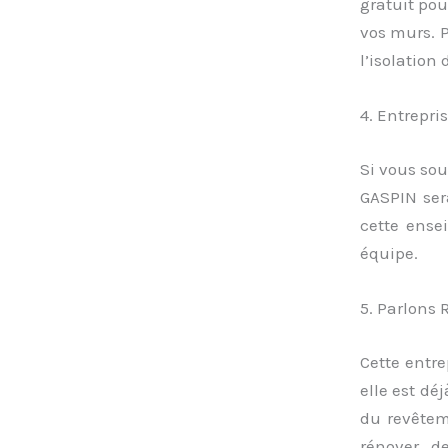
gratuit pou
vos murs. P
l’isolation
4. Entrepri
Si vous sou
GASPIN ser
cette ensei
équipe.
5. Parlons 
Cette entre
elle est dé
du revêtem
rénover d