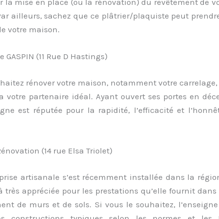
r la mise en place (ou la rénovation) du revêtement de vo
ar ailleurs, sachez que ce plâtrier/plaquiste peut prend
 de votre maison.
se GASPIN (11 Rue D Hastings)
haitez rénover votre maison, notamment votre carrelage, 
a votre partenaire idéal. Ayant ouvert ses portes en déc
gne est réputée pour la rapidité, l’efficacité et l’honn
Rénovation (14 rue Elsa Triolet)
prise artisanale s’est récemment installée dans la régio
jà très appréciée pour les prestations qu’elle fournit dan
ent de murs et de sols. Si vous le souhaitez, l’enseigne
es constructions typiques selon les normes et les