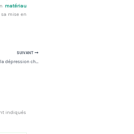
un
matériau
r sa mise en
SUIVANT
Comment soigner la dépression chez le chien ?
nt indiqués