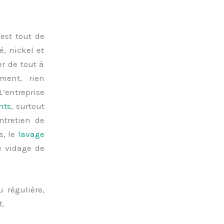
l est tout de
, nickel et
er de tout à
ment, rien
L’entreprise
nts
, surtout
ntretien de
s, le
lavage
le vidage de
.
 régulière,
t.