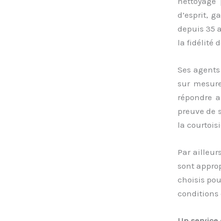
nettoyage p
d’esprit, g
depuis 35 a
la fidélité 
Ses agents 
sur mesure 
répondre a
preuve de s
la courtois
Par ailleur
sont approp
choisis pou
conditions 
Un service 