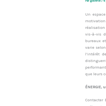
Par
gilberte
/
6
Un espace 
motivation
réalisation
vis-à-vis 
bureaux et
varie selon
l’intérêt 
distinguen
performant
que leurs c
ÉNERGIE, u
Contacter 