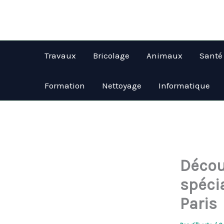
Aller
au
contenu
Travaux
Bricolage
Animaux
Santé
Formation
Nettoyage
Informatique
Décou
spéci
Paris