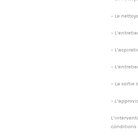
– Le nettoy
– L’entreti
– L’aspirat
– L’entretie
– La sortie
– L’approv
L’interven
conditions