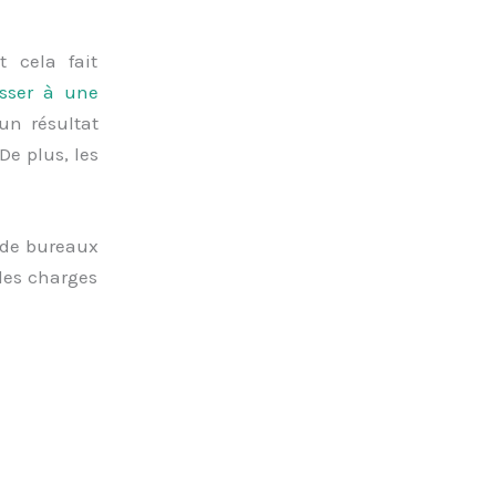
t cela fait
esser à une
un résultat
De plus, les
e de bureaux
des charges