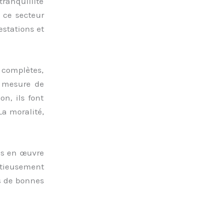
tranquillité
s ce secteur
estations et
s complètes,
en mesure de
n, ils font
La moralité,
ses en œuvre
nutieusement
ns de bonnes