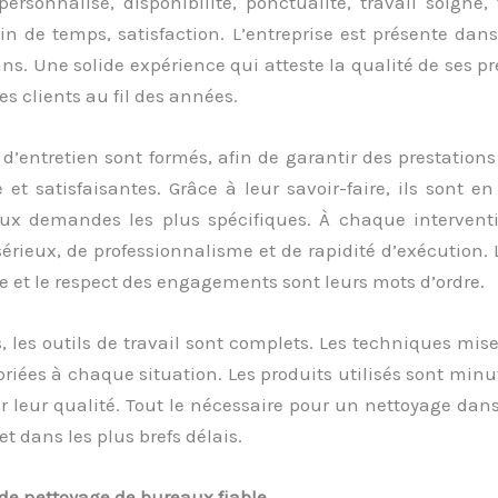
ersonnalisé, disponibilité, ponctualité, travail soigné, 
ain de temps, satisfaction. L’entreprise est présente dan
ns. Une solide expérience qui atteste la qualité de ses pr
des clients au fil des années.
d’entretien sont formés, afin de garantir des prestation
et satisfaisantes. Grâce à leur savoir-faire, ils sont 
ux demandes les plus spécifiques. À chaque interventio
érieux, de professionnalisme et de rapidité d’exécution. 
ie et le respect des engagements sont leurs mots d’ordre.
s, les outils de travail sont complets. Les techniques mi
riées à chaque situation. Les produits utilisés sont mi
r leur qualité. Tout le nécessaire pour un nettoyage da
et dans les plus brefs délais.
de nettoyage de bureaux fiable