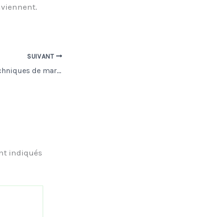
nviennent.
SUIVANT
Comparatif des techniques de marquage les plus connues
nt indiqués