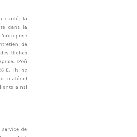
a santé, la
ité dans la
l’entreprise
ntretien de
 des tâches
eprise. D’où
GIE. Ils se
ur matériel
ients ainsi
 service de