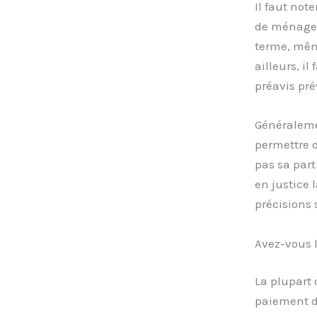
Il faut not
de ménage. I
terme, même
ailleurs, i
préavis pré
Généralemen
permettre d
pas sa part
en justice 
précisions s
Avez-vous l
La plupart 
paiement de