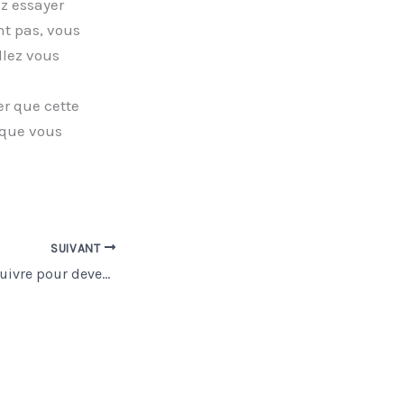
z essayer
nt pas, vous
llez vous
er que cette
sque vous
SUIVANT
Quelle formation suivre pour devenir nettoyeur de scènes de crime ?