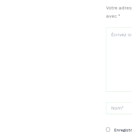
Votre adres
avec
*
Écrivez
ici…
Nom*
Enregist