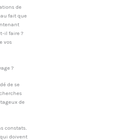
ations de
au fait que
intenant
il faire ?
re vos
yage ?
ndé de se
recherches
antageux de
s constats.
qui doivent