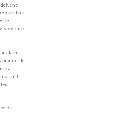
 doivent
anquer leur
er le
oivent finir
our faire
 productifs
aire a
ons qu’il
 les
ise de