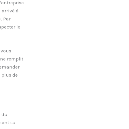
l’entreprise
e arrivé à
. Par
specter le
 vous
 ne remplit
 demander
e plus de
n du
ment sa