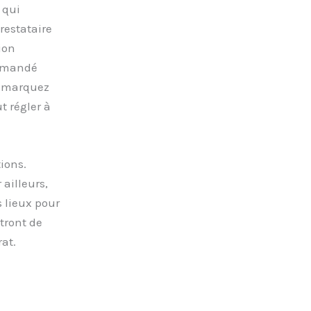
 qui
restataire
ion
ommandé
remarquez
t régler à
tions.
ailleurs,
s lieux pour
tront de
at.