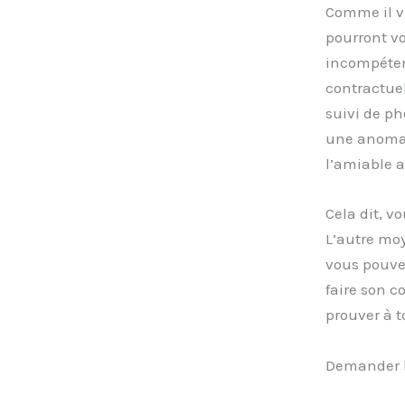
Comme il vi
pourront vo
incompétent
contractue
suivi de ph
une anomali
l’amiable a
Cela dit, vo
L’autre moy
vous pouvez
faire son c
prouver à t
Demander la