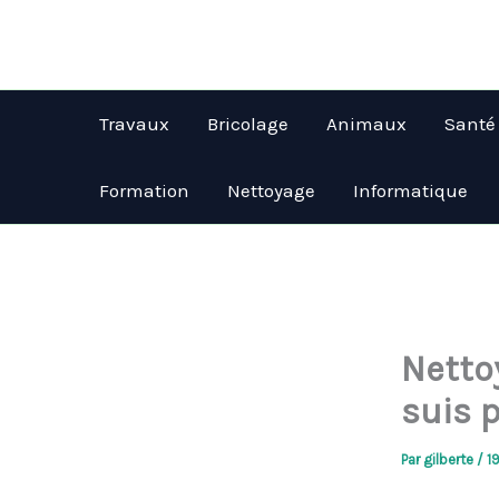
Aller
au
contenu
Travaux
Bricolage
Animaux
Santé
Formation
Nettoyage
Informatique
Nettoy
suis p
Par
gilberte
/
1