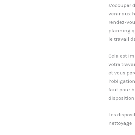
s’occuper d
venir aux 
rendez-vous
planning qu
le travail 
Cela est im
votre trava
et vous per
l’obligatio
faut pour b
dispositio
Les disposi
nettoyage