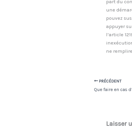
part du con
une démarch
pouvez susp
appuyer sur
l’article 1
inexécutio
ne remplire
PRÉCÉDENT
Laisser 