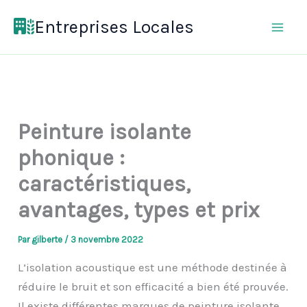
Aller
Entreprises Locales
au
contenu
Peinture isolante
phonique :
caractéristiques,
avantages, types et prix
Par
gilberte
/
3 novembre 2022
L’
isolation acoustique
est une méthode
destinée
à
réduire le bruit et son efficacité
a
bien
été
prouvée
.
Il existe différentes marques de peinture
isolante