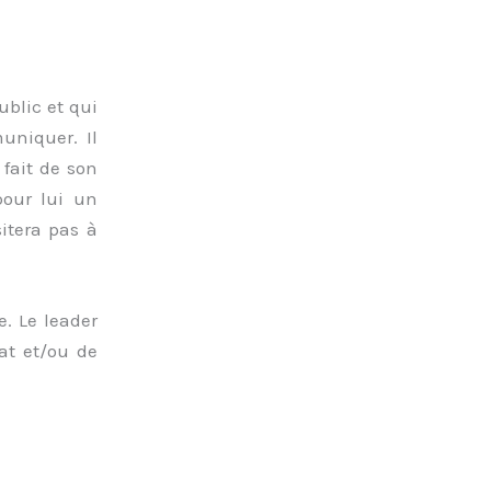
ublic et qui
uniquer. Il
 fait de son
pour lui un
itera pas à
. Le leader
bat et/ou de