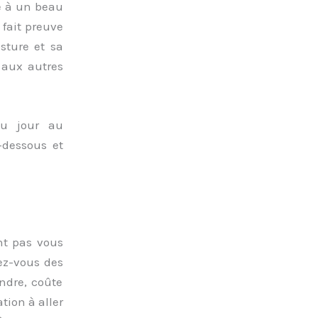
é à un beau
fait preuve
sture et sa
 aux autres
du jour au
-dessous et
nt pas vous
ez-vous des
indre, coûte
tion à aller