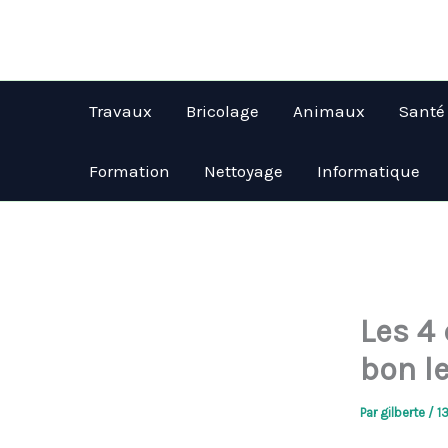
Aller
au
contenu
Travaux
Bricolage
Animaux
Santé
Formation
Nettoyage
Informatique
Les 4 
bon l
Par
gilberte
/
1