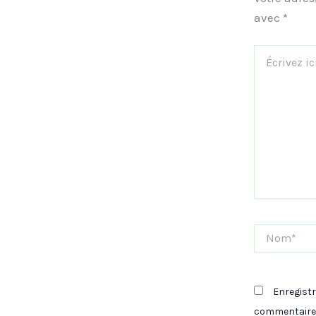
avec
*
Écrivez
ici…
Nom*
Enregist
commentaire