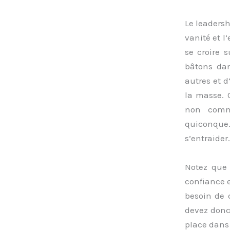
Le leadersh
vanité et l
se croire 
bâtons dan
autres et d
la masse. 
non comme
quiconque
s’entraider.
Notez que 
confiance e
besoin de
devez donc
place dans 