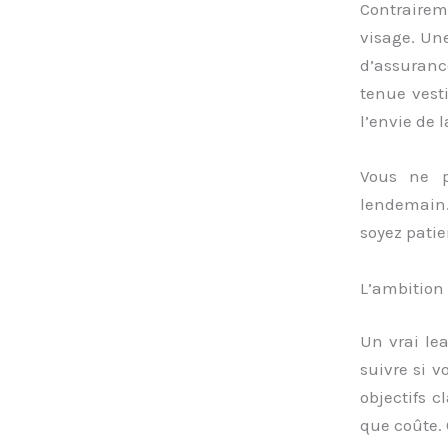
Contrairem
visage. Un
d’assuranc
tenue vest
l’envie de l
Vous ne p
lendemain.
soyez patien
L’ambition
Un vrai le
suivre si 
objectifs c
que coûte. 