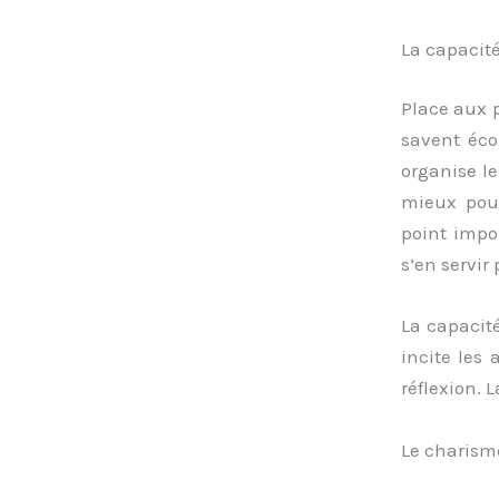
La capacit
Place aux p
savent éco
organise le
mieux pour
point impo
s’en servir
La capacit
incite les 
réflexion. 
Le charism