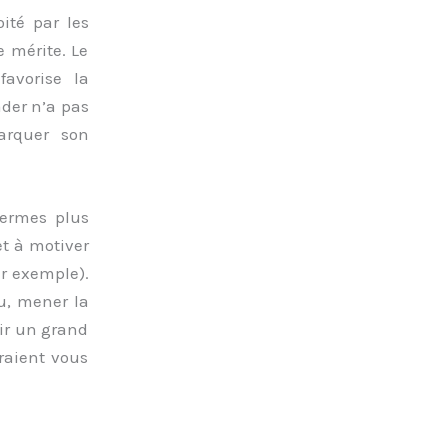
ité par les
e mérite. Le
favorise la
ader n’a pas
arquer son
termes plus
et à motiver
r exemple).
au, mener la
nir un grand
raient vous