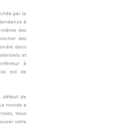
achée par la
a tendance à
ui-même des
procher des
 fondre dans
tentiels et
nférieur à
iel est de
À défaut de
. Le monde a
hoses. Vous
ouver votre