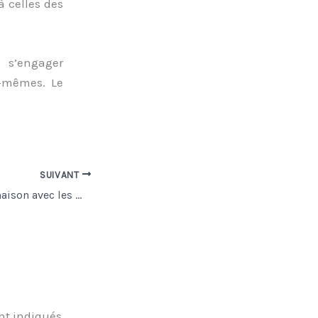
à celles des
e s’engager
x-mêmes. Le
SUIVANT
La sécurité de la maison avec les mini-dômes
nt indiqués