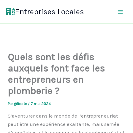
Aller
Entreprises Locales
au
contenu
Quels sont les défis
auxquels font face les
entrepreneurs en
plomberie ?
Par
gilberte
/
7 mai 2024
S’aventurer dans le monde de l’entrepreneuriat
peut être une expérience exaltante, mais semée
d’embûches, et le domaine de la plomberie n’y fait