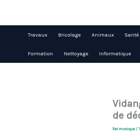
Aller
au
contenu
Travaux
Bricolage
Animaux
Santé
Formation
Nettoyage
Informatique
Vidang
de dé
Par
monique
/