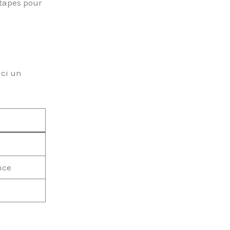
étapes pour
ici un
nce