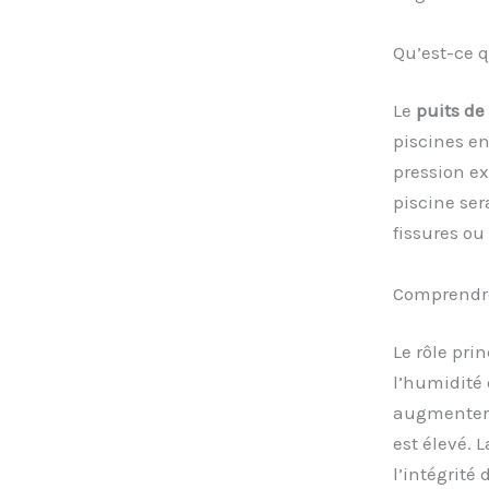
Qu’est-ce 
Le
puits d
piscines en
pression ex
piscine se
fissures o
Comprendre 
Le rôle pri
l’humidité
augmenter d
est élevé. 
l’intégrité 