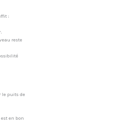
it :
.
iveau reste
ssibilité
r le puits de
 est en bon