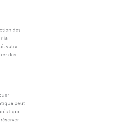
uction des
r la
é, votre
rer des
cuer
atique peut
hréatique
préserver