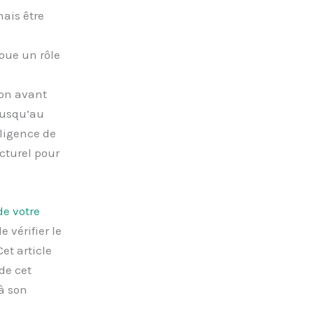
mais être
joue un rôle
ion avant
jusqu’au
gligence de
ucturel pour
de votre
 vérifier le
et article
de cet
à son