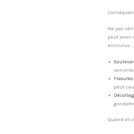
Conséquenc
Ne pas véri
peut avoir 
encourus :
Souleve
remonter
Fissures
peut cau
Décollag
gondoler
Quand et c