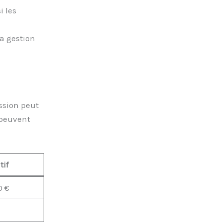
 les
a gestion
ession peut
 peuvent
tif
0 €