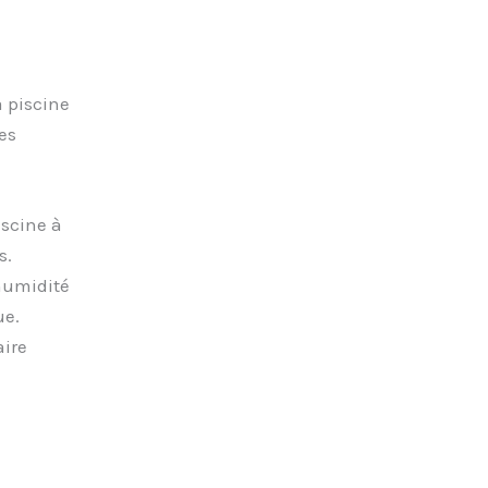
a piscine
es
iscine à
s.
’humidité
ue.
aire