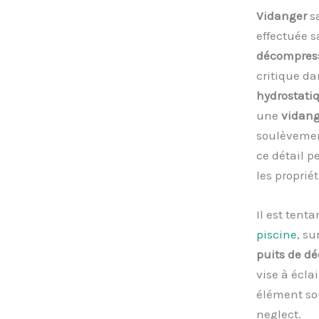
Vidanger
sa
effectuée s
décompres
critique da
hydrostati
une
vidan
soulèvement
ce détail p
les propriét
Il est tent
piscine
, su
puits de d
vise à écla
élément sou
neglect.