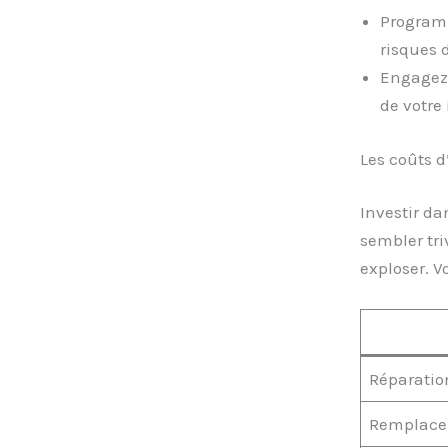
Programm
risques 
Engagez 
de votre 
Les coûts d
Investir da
sembler tr
exploser. V
Réparation
Remplacem