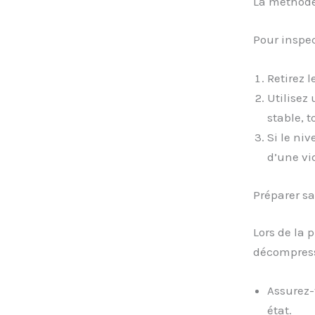
La méthode
Pour inspec
Retirez l
Utilisez 
stable, t
Si le niv
d’une v
Préparer sa
Lors de la 
décompressi
Assurez-
état.