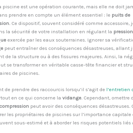
 piscine est une opération courante, mais elle ne doit ja
ans prendre en compte un élément essentiel : le
puits de
sion
. Ce dispositif, souvent considéré comme accessoire, 
ns la sécurité de votre installation en régulant la
pression
que
exercée par les eaux souterraines. Ignorer sa vérificat
ge
peut entraîner des conséquences désastreuses, allant 
 de la structure ou à des fissures majeures. Ainsi, la né
eut se transformer en véritable casse-tête financier et str
aires de piscines.
ant de prendre des raccourcis lorsqu’il s’agit de
l’entretien 
rtout en ce qui concerne la
vidange
. Cependant, omettre de
écompression
peut avoir des conséquences désastreuses. C
irer les propriétaires de piscines sur l’importance capitale 
vent sous-estimé et à aborder les risques potentiels liés 