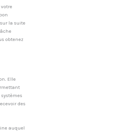
 votre
 bon
sur la suite
 tâche
us obtenez
on. Elle
ermettant
s systèmes
recevoir des
aine auquel