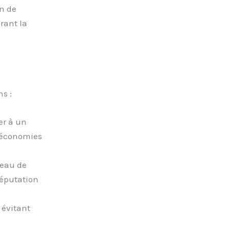
on de
rant la
s :
er à un
s économies
veau de
réputation
 évitant