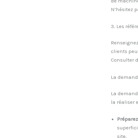
de machine
N’hésitez p
3. Les référ
Renseignez
clients peu
Consulter d
La demande
La demande
la réaliser
Préparez
superfici
site.