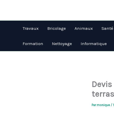
Aller
au
contenu
Travaux
Bricolage
Animaux
Santé
Formation
Nettoyage
Informatique
Devis 
terras
Par
monique
/