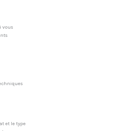
i vous
ents
techniques
t et le type