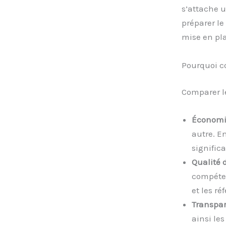
s’attache u
préparer le
mise en pla
Pourquoi co
Comparer le
Économi
autre. E
significa
Qualité 
compéten
et les ré
Transpa
ainsi le