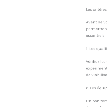
Les critères
Avant de vo
permettront
essentiels :
1. Les quali
Vérifiez les
expériment
de viabilis
2. Les équi
Un bon terr