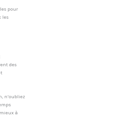
les pour
 les
t
rent des
t
n, n’oubliez
temps
 mieux à