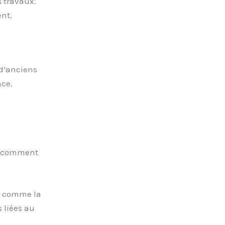
s travaux.
ent.
 d’anciens
nce.
ci comment
s, comme la
s liées au