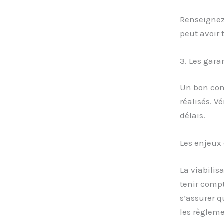
Renseignez
peut avoir 
3. Les gara
Un bon cont
réalisés. V
délais.
Les enjeux
La viabilis
tenir compt
s’assurer q
les règlem