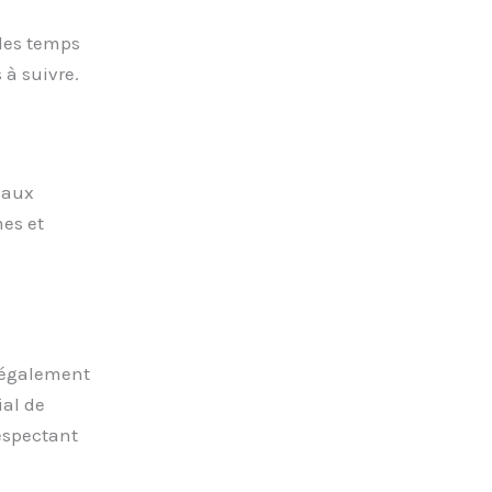
 les temps
 à suivre.
vaux
mes et
t également
ial de
respectant