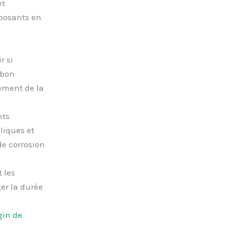
et
mposants en
r si
 bon
ement de la
nts
uliques et
e corrosion
 les
ger la durée
gin de