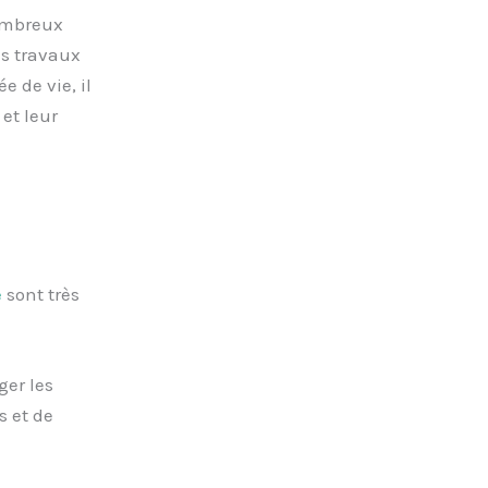
nombreux
es travaux
 de vie, il
et leur
e
sont très
ger les
s et de