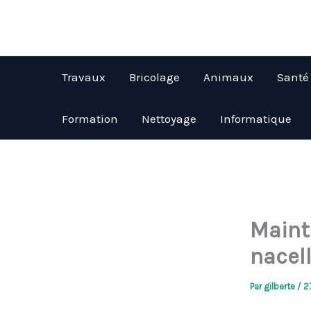
Aller
au
contenu
Travaux
Bricolage
Animaux
Santé
Formation
Nettoyage
Informatique
Maint
nacell
Par
gilberte
/
2