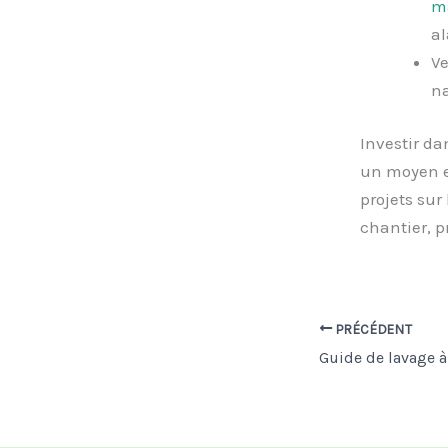
m
al
Ve
na
Investir da
un moyen ef
projets sur
chantier, 
PRÉCÉDENT