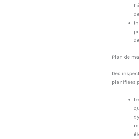
l’
de
In
pr
de
Plan de ma
Des inspect
planifiées 
Le
qu
dy
mé
él