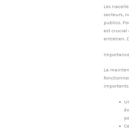
Les nacell
secteurs, n
publics. Po
est crucial
entretien. 
Importance
La mainten
fonctionnem
importants
Un
év
pa
Ce