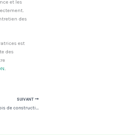
ence et les
rectement.
ntretien des
atrices est
te des
tre
ON
.
SUIVANT
La durabilité du bois de construction : une analyse comparative des options