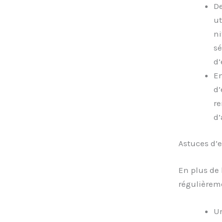
De
ut
ni
sé
d’
En
d’
re
d’
Astuces d’e
En plus de 
régulièreme
Un