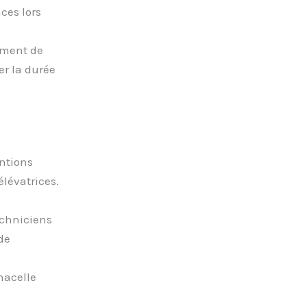
ces lors
ement de
er la durée
entions
lévatrices.
echniciens
de
nacelle