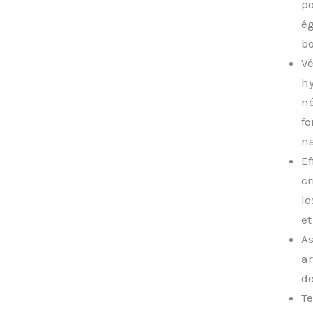
po
ég
bo
Vé
hy
né
fo
na
Ef
cr
le
et
As
ar
de
Te