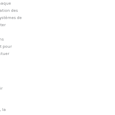
chaque
cation des
ystèmes de
ter
ns
t pour
ctuer
ir
 la