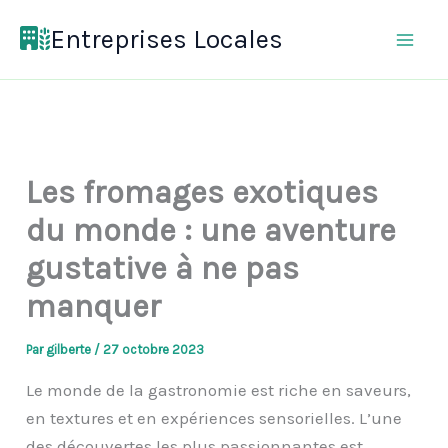
Aller
Entreprises Locales
au
contenu
Les fromages exotiques
du monde : une aventure
gustative à ne pas
manquer
Par
gilberte
/
27 octobre 2023
Le monde de la gastronomie est riche en saveurs,
en textures et en expériences sensorielles. L’une
des découvertes les plus passionnantes est