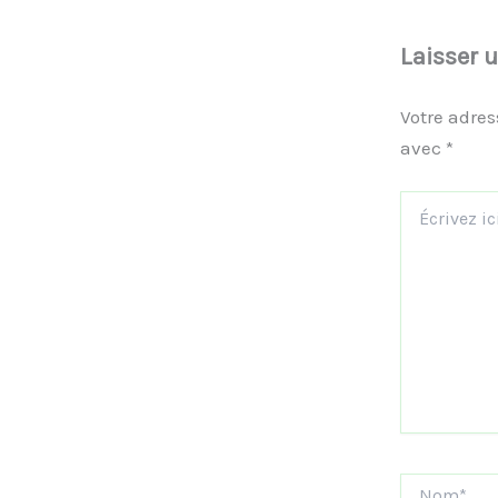
Laisser 
Votre adres
avec
*
Écrivez
ici…
Nom*