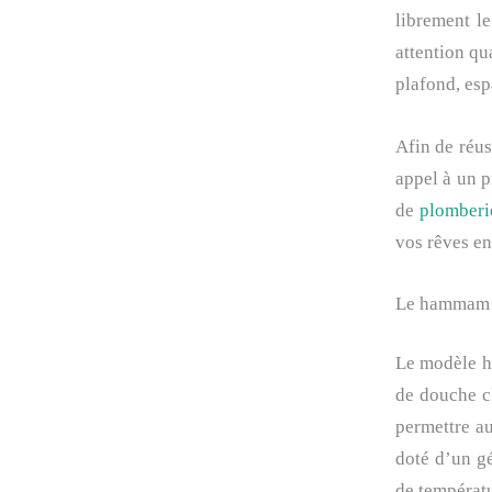
librement le
attention qu
plafond, esp
Afin de réu
appel à un p
de
plomberi
vos rêves e
Le hammam c
Le modèle h
de douche cl
permettre au
doté d’un g
de températu