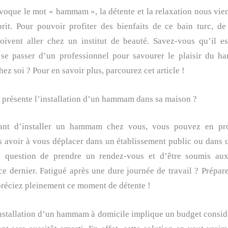
oque le mot « hammam », la détente et la relaxation nous vie
sprit. Pour pouvoir profiter des bienfaits de ce bain turc, d
oivent aller chez un institut de beauté. Savez-vous qu’il est
 se passer d’un professionnel pour savourer le plaisir du 
chez soi ? Pour en savoir plus, parcourez cet article !
 présente l’installation d’un hammam dans sa maison ?
ant d’installer un hammam chez vous, vous pouvez en pro
avoir à vous déplacer dans un établissement public ou dans u
s question de prendre un rendez-vous et d’être soumis aux
ce dernier. Fatigué après une dure journée de travail ? Prépar
préciez pleinement ce moment de détente !
nstallation d’un hammam à domicile implique un budget consid