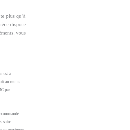
ste plus qu’à
pièce dispose
léments, vous
n est à
oit au moins
MC par
 recommandé
s soins
ser au maximum