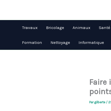
Aller
au
contenu
Travaux
Bricolage
Animaux
Santé
Formation
Nettoyage
Informatique
Faire
points
Par
gilberte
/
2