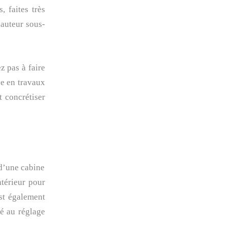
, faites très
hauteur sous-
 pas à faire
ée en travaux
t concrétiser
d’une cabine
ntérieur pour
est également
é au réglage