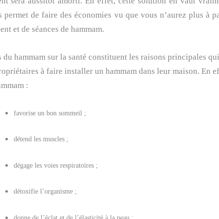
nt sera aussitôt amorti. En effet, cette solution en vaut vraim
s permet de faire des économies vu que vous n’aurez plus à pa
ent et de séances de hammam.
s du hammam sur la santé constituent les raisons principales qu
priétaires à faire installer un hammam dans leur maison. En ef
hammam :
favorise un bon sommeil ;
détend les muscles ;
dégage les voies respiratoires ;
détoxifie l’organisme ;
donne de l’éclat et de l’élasticité à la peau ;