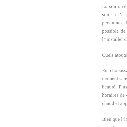
Lorsqu’on év
suite à l’e
personnes d
possible de
l’’installer 
Quels atouts
En choisiss
moment sans 
beauté. Plu
horaires de 
chaud et ap
Bien que l’i