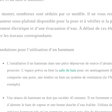
à monter, nombreux sont séduits par ce modèle. Il ne vous re
auteur sous-plafond disponible pour la pose et à vérifier si la 
ment électrique et d’une évacuation d’eau. À défaut de ces é
er les travaux correspondants.
ndations pour l’utilisation d’un hammam
L’installation d’un hammam dans une pièce dépourvue de source d’aératio
proscrire. L’espace prévu ou bien la
salle de bain
pour cet aménagement d
comporter une porte, une fenêtre ou bien un système de ventilation (la V
exemple).
Une séance de hammam ne doit pas excéder 45 minutes. Il est fortement
d’alterner le bain de vapeur et une bonne douche d’eau fraîche. Utilisez de
spéciaux hammam tels qu’un gommage au savon noir afin de décompres