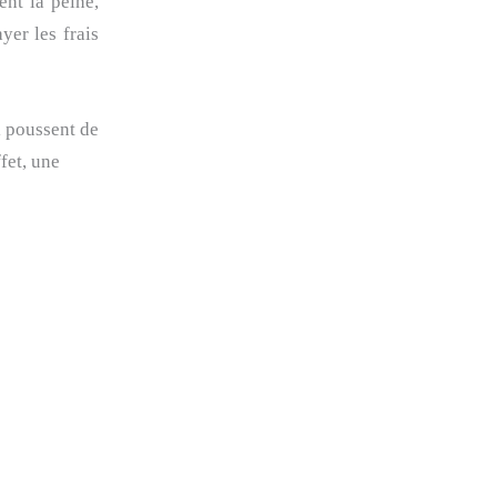
ent la peine,
yer les frais
i poussent de
fet, une