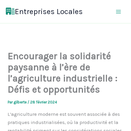
Aller
Entreprises Locales
au
contenu
Encourager la solidarité
paysanne à l’ère de
l’agriculture industrielle :
Défis et opportunités
Par
gilberte
/
28 février 2024
L’agriculture moderne est souvent associée à des
pratiques industrialisées, où la productivité et la
rentabilité priment sur les considérations sociales