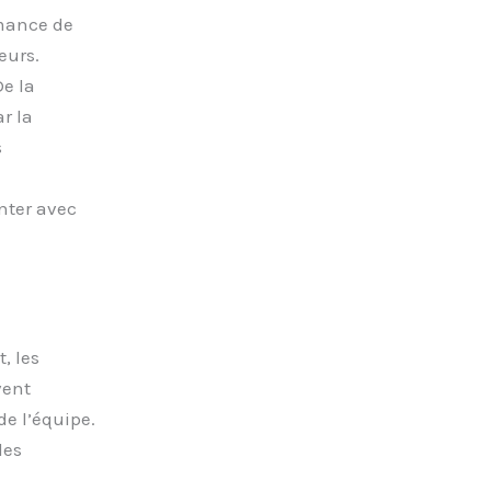
rmance de
eurs.
De la
r la
s
nter avec
, les
vent
e l’équipe.
les