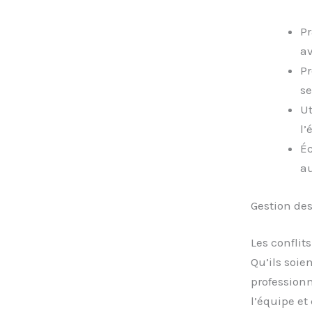
Pr
av
Pr
se
Ut
l’
Éc
au
Gestion des
Les conflit
Qu’ils soie
professionn
l’équipe et