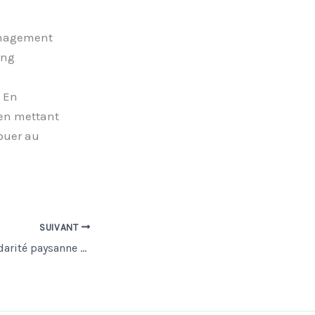
management
ing
. En
 en mettant
buer au
SUIVANT
Encourager la solidarité paysanne à l’ère de l’agriculture industrielle : Défis et opportunités