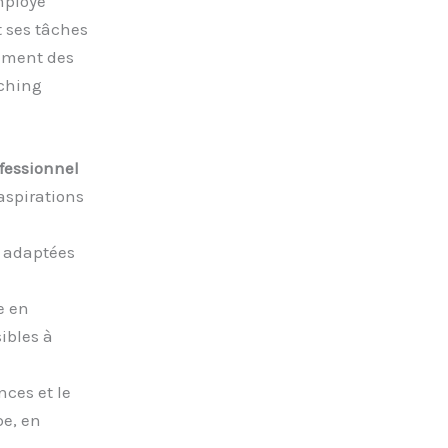
mployé
 ses tâches
pement des
aching
fessionnel
aspirations
t adaptées
e en
ibles à
nces et le
e, en