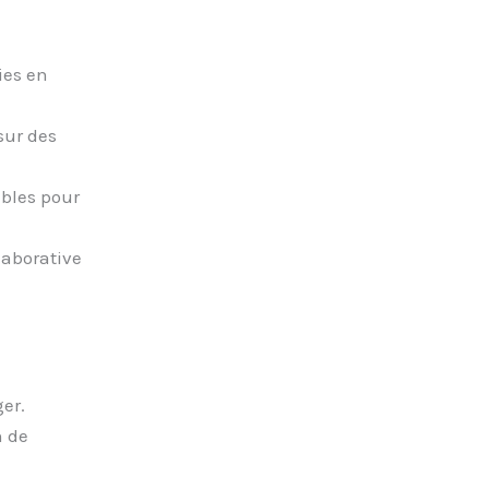
ies en
sur des
ables pour
laborative
er.
n de