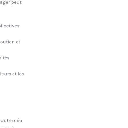
nager peut
llectives
soutien et
nités
eurs et les
autre défi