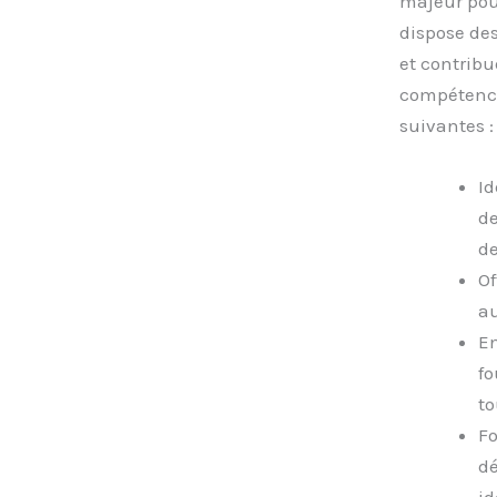
majeur pour
dispose de
et contribu
compétence
suivantes :
Id
de
de
Of
au
En
fo
to
Fo
dé
id