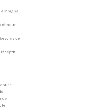
n ambiguë
où chacun
 besoins de
 réceptif
eprise.
ds
n de
 le