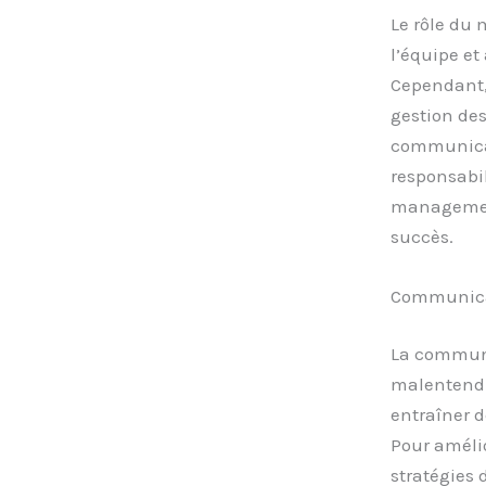
Le rôle du 
l’équipe et
Cependant,
gestion des
communicat
responsabil
management
succès.
Communicat
La communi
malentendu
entraîner d
Pour améli
stratégies 