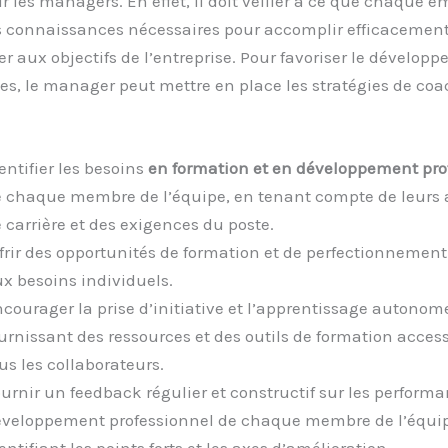
 les managers. En effet, il doit veiller à ce que chaque e
s connaissances nécessaires pour accomplir efficacement
er aux objectifs de l’entreprise. Pour favoriser le dévelop
s, le manager peut mettre en place les stratégies de co
entifier les besoins
en formation et en développement pro
 chaque membre de l’équipe, en tenant compte de leurs 
 carrière et des exigences du poste.
frir des opportunités de formation et de perfectionnemen
x besoins individuels.
courager la prise d’initiative et l’apprentissage autonom
urnissant des ressources et des outils de formation access
us les collaborateurs.
urnir un feedback régulier et constructif sur les performa
veloppement professionnel de chaque membre de l’équip
entifiant les points forts et les axes d’amélioration.