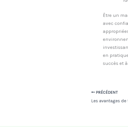
Être un man
avec confi
appropriées
environneme
investissa
en pratique
succès et à
PRÉCÉDENT