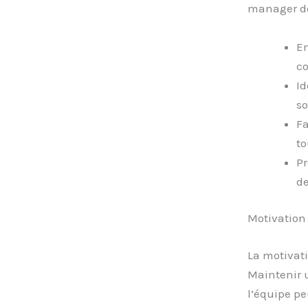
manager doi
En
co
Id
so
Fa
to
Pr
de
Motivation 
La motivati
Maintenir 
l’équipe peu