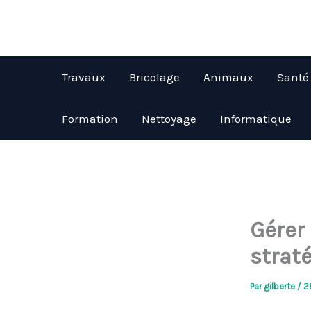
Aller
au
contenu
Travaux
Bricolage
Animaux
Santé
Formation
Nettoyage
Informatique
Gérer
strat
Par
gilberte
/
2