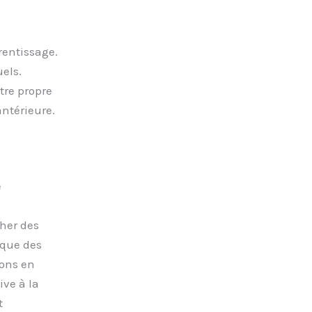
rentissage.
els.
tre propre
ntérieure.
e
her des
 que des
ions en
ive à la
t