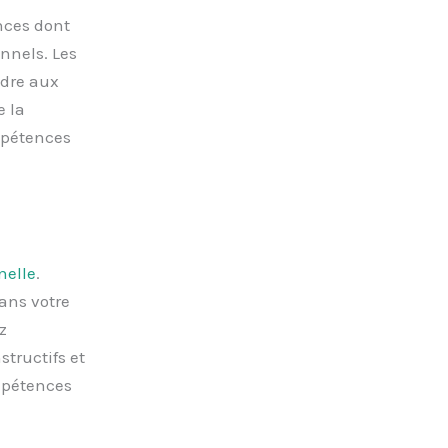
nces dont
nnels. Les
ndre aux
e la
mpétences
nelle
.
ans votre
z
tructifs et
mpétences