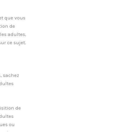
et que vous
tion de
les adultes,
ur ce sujet.
, sachez
dultes
sition de
dultes
ques ou