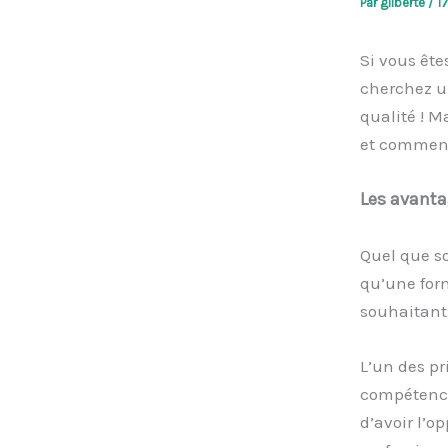
Par
gilberte
/
1
Si vous ête
cherchez un
qualité ! M
et comment 
Les avanta
Quel que so
qu’une for
souhaitant
L’un des pr
compétences
d’avoir l’