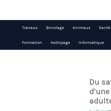
Aller
au
contenu
Travaux
Bricolage
Animaux
Santé
Formation
Nettoyage
Informatique
Du sav
d’une
adult