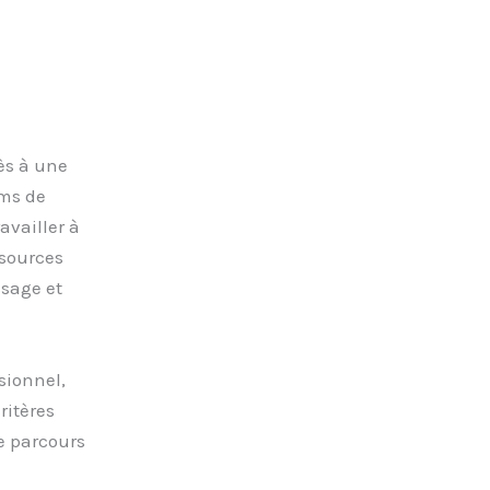
cès à une
ums de
availler à
ssources
ssage et
sionnel,
ritères
e parcours