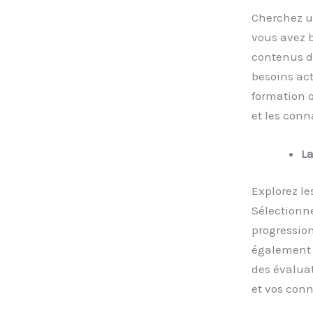
Cherchez u
vous avez b
contenus de
besoins act
formation 
et les conn
La
Explorez le
Sélectionne
progression
également 
des évalua
et vos con