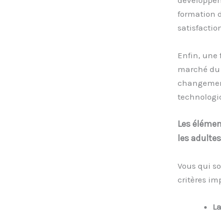
développem
formation d
satisfactio
Enfin, une 
marché du t
changement
technologi
Les élémen
les adultes
Vous qui s
critères imp
La