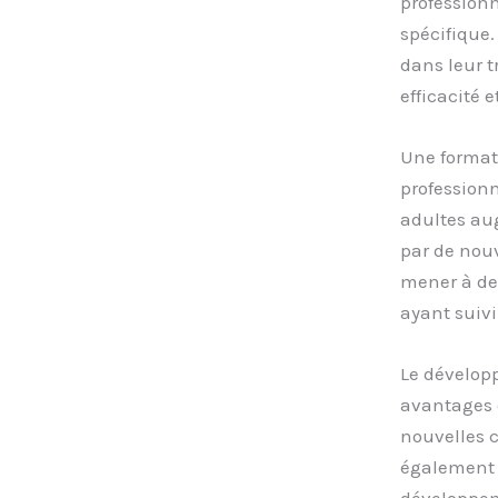
professionn
spécifique
dans leur t
efficacité e
Une formati
profession
adultes aug
par de nouv
mener à de
ayant suivi
Le dévelop
avantages c
nouvelles 
également d