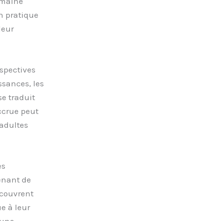
omaine
n pratique
leur
spectives
sances, les
e traduit
ccrue peut
adultes
es
enant de
écouvrent
e à leur