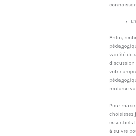
connaissan
L’
Enfin, rech
pédagogique
variété de 
discussion 
votre propr
pédagogique
renforce vo
Pour maxim
choisissez 
essentiels 
à suivre po