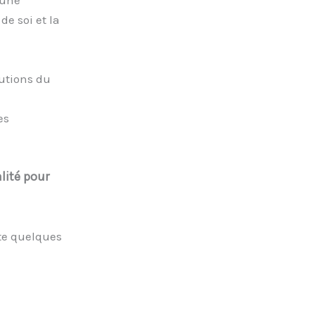
 une
de soi et la
lutions du
es
lité pour
te quelques