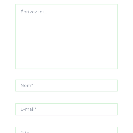
Écrivez
ici…
Nom*
E-
mail*
Site