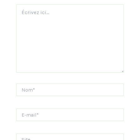
Écrivez
ici…
Nom*
E-
mail*
Site