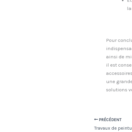
la
Pour conclu
indispensab
ainsi de mie
il est cons
accessoires
une grande 
solutions v
PRÉCÉDENT