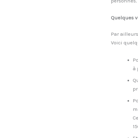
personnes.
Quelques va
Par ailleur
Voici quelq
Po
à 
Qu
pr
Po
mi
Ce
15
Et