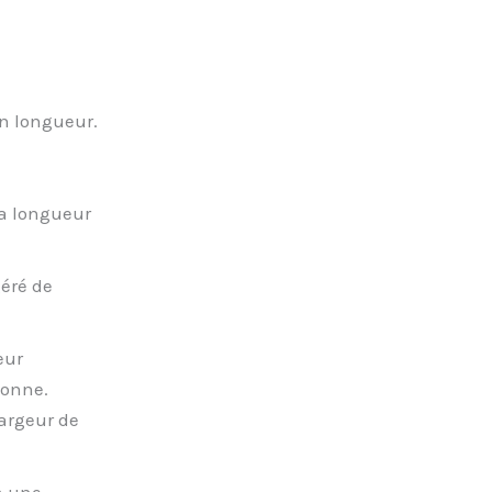
en longueur.
la longueur
géré de
eur
sonne.
largeur de
m une