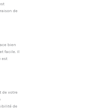
est
 raison de
pace bien
 facile. Il
 est
 de votre
e
ibilité de