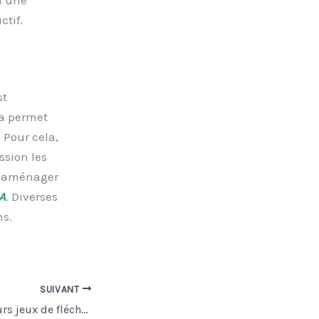
tif.
st
la permet
. Pour cela,
ssion les
ez aménager
A
. Diverses
ns.
SUIVANT
Top 04 des meilleurs jeux de fléchettes électroniques en 2022