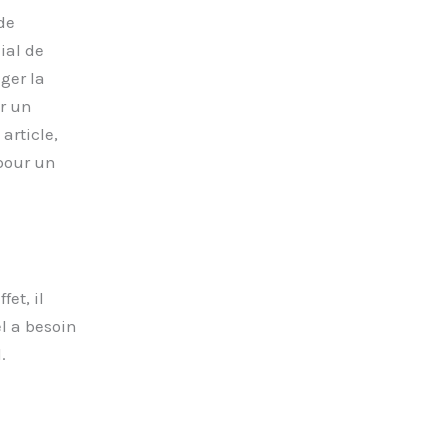
de
ial de
ger la
ir un
article,
 pour un
et, il
l a besoin
.