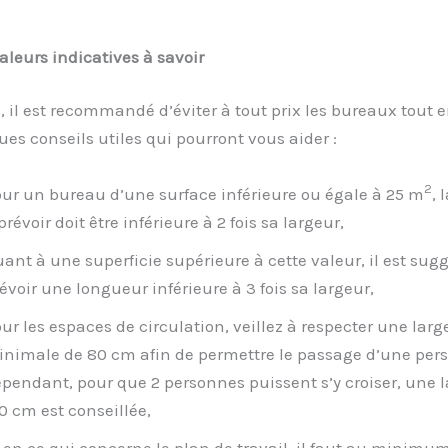
leurs indicatives à savoir
s, il est recommandé d’éviter à tout prix les bureaux tout 
ues conseils utiles qui pourront vous aider :
2
ur un bureau d’une surface inférieure ou égale à 25 m
, 
prévoir doit être inférieure à 2 fois sa largeur,
ant à une superficie supérieure à cette valeur, il est sug
évoir une longueur inférieure à 3 fois sa largeur,
ur les espaces de circulation, veillez à respecter une larg
nimale de 80 cm afin de permettre le passage d’une per
pendant, pour que 2 personnes puissent s’y croiser, une 
0 cm est conseillée,
 en ce qui concerne le plan de travail, il faut au minimu