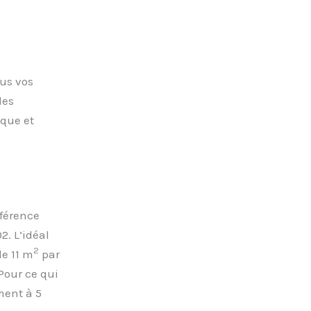
us vos
les
ique et
éférence
2. L’idéal
2
de 11 m
par
 Pour ce qui
ment à 5