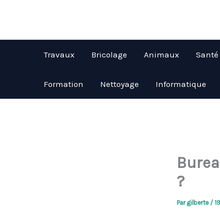
Aller
au
contenu
Travaux
Bricolage
Animaux
Santé
Formation
Nettoyage
Informatique
Burea
?
Par
gilberte
/
19