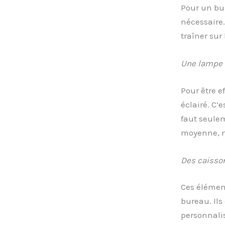
Pour un bur
nécessaire.
traîner sur
Une lampe 
Pour être e
éclairé. C’
faut seulem
moyenne, ni
Des caisso
Ces élémen
bureau. Ils
personnalis