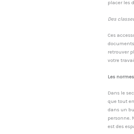
placer les 
Des classeu
Ces accesso
documents. 
retrouver p
votre travai
Les normes
Dans le sec
que tout em
dans un bur
personne. M
est des esp