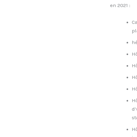
en 2021 :
Ca
pl
hé
Hô
Hô
Hô
Hô
Hô
d’
st
Hô