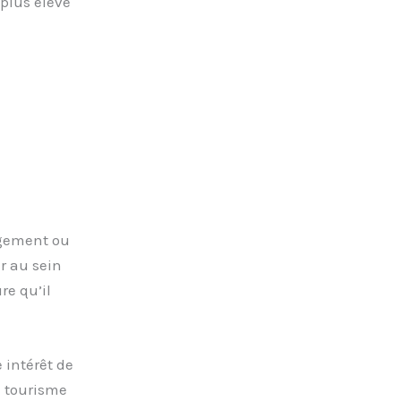
 plus élevé
ogement ou
ur au sein
re qu’il
 intérêt de
u tourisme