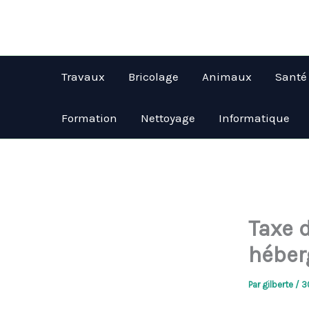
Aller
au
contenu
Travaux
Bricolage
Animaux
Santé
Formation
Nettoyage
Informatique
Taxe d
héber
Par
gilberte
/
3