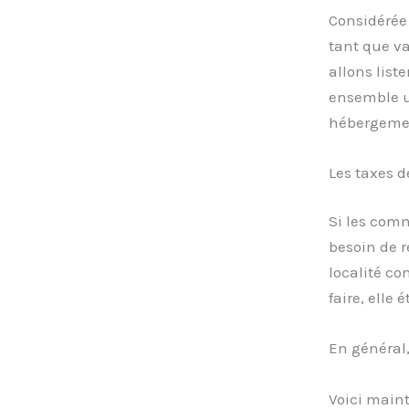
Considérée 
tant que v
allons liste
ensemble un
hébergemen
Les taxes d
Si les com
besoin de 
localité co
faire, elle
En général,
Voici maint