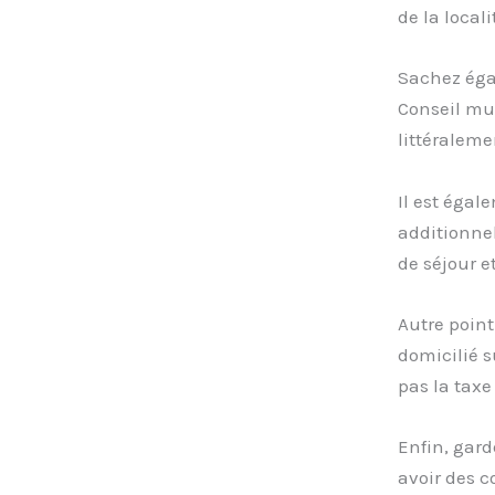
de la local
Sachez égal
Conseil mun
littéralem
Il est égal
additionnel
de séjour e
Autre point
domicilié 
pas la taxe
Enfin, gard
avoir des c