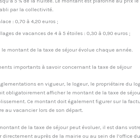
squ’à 5 % de la nuitée. Le montant est plafonné au prix le
abli par la collectivité.
lace : 0,70 à 4,20 euros ;
llages de vacances de 4 à 5 étoiles : 0,30 à 0,90 euros ;
 le montant de la taxe de séjour évolue chaque année.
ents importants à savoir concernant la taxe de séjour
églementations en vigueur, le logeur, le propriétaire du l
doit obligatoirement afficher le montant de la taxe de séjo
lissement. Ce montant doit également figurer sur la factu
re au vacancier lors de son départ.
ntant de la taxe de séjour peut évoluer, il est dans votre
r directement auprès de la mairie ou au sein de l’office d