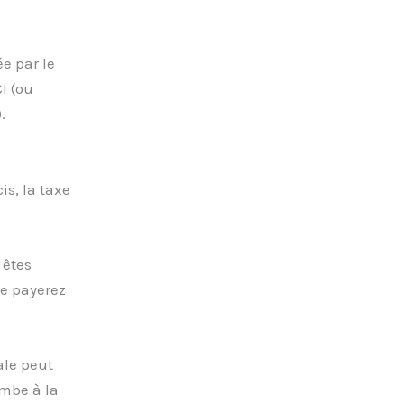
e par le
I (ou
.
is, la taxe
 êtes
e payerez
ale peut
ombe à la