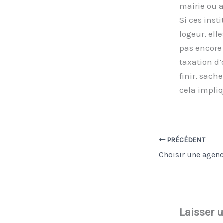
mairie ou a
Si ces inst
logeur, ell
pas encore 
taxation d’
finir, sach
cela impliq
PRÉCÉDENT
Laisser 