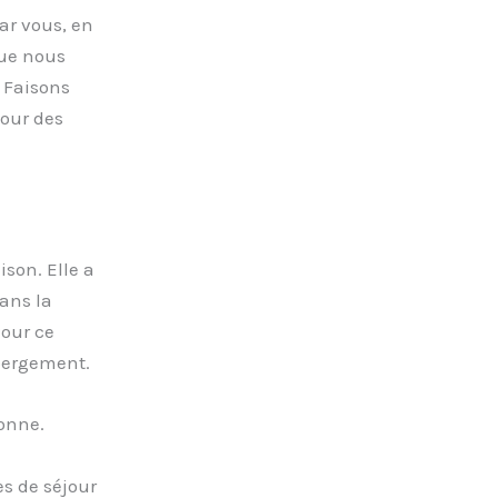
ar vous, en
que nous
. Faisons
tour des
ison. Elle a
ans la
Pour ce
ébergement.
sonne.
s de séjour