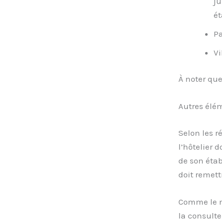
ju
ét
Pa
Vi
À noter que
Autres élém
Selon les r
l’hôtelier 
de son étab
doit remett
Comme le mo
la consulte