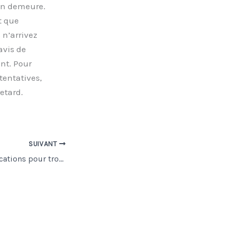
 en demeure.
t que
 n’arrivez
avis de
nt. Pour
tentatives,
etard.
SUIVANT
4 meilleures applications pour trouver un bon resto en quelques minutes