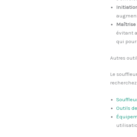
Initiatio
augmente
Maîtris
évitant 
qui pourr
Autres outi
Le souffleur
recherchez 
Souffleur
Outils d
Équipeme
utilisati