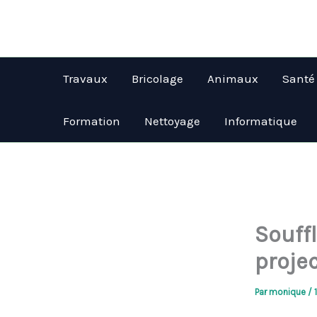
Aller
au
contenu
Travaux
Bricolage
Animaux
Santé
Formation
Nettoyage
Informatique
Souffl
projec
Par
monique
/