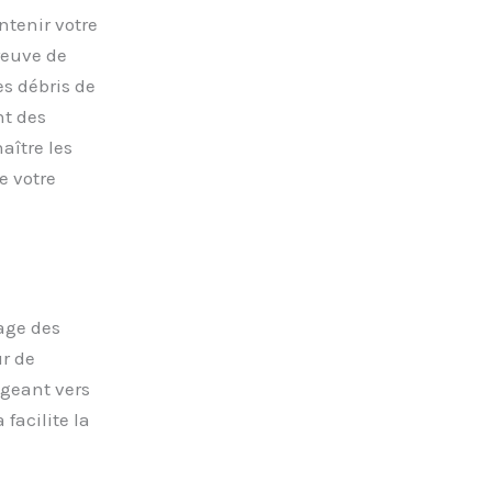
tenir votre
preuve de
es débris de
nt des
aître les
e votre
age des
ur de
igeant vers
facilite la