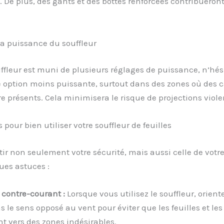
 De plus, des gants et des bottes renforcées contribueron
la puissance du souffleur
uffleur est muni de plusieurs réglages de puissance, n’hés
e option moins puissante, surtout dans des zones où des c
e présents. Cela minimisera le risque de projections viole
 pour bien utiliser votre souffleur de feuilles
ir non seulement votre sécurité, mais aussi celle de votre
ues astuces :
à contre-courant :
Lorsque vous utilisez le souffleur, oriente
s le sens opposé au vent pour éviter que les feuilles et les
nt vers des zones indésirables.