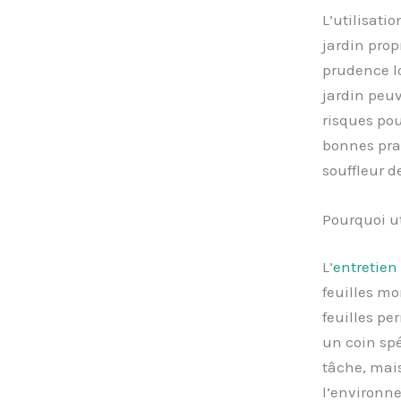
L’utilisati
jardin prop
prudence lo
jardin peuv
risques pou
bonnes prat
souffleur de
Pourquoi ut
L’
entretien 
feuilles mo
feuilles pe
un coin spé
tâche, mai
l’environne