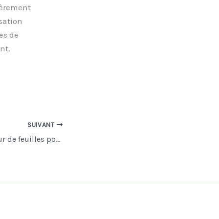
ièrement
isation
es de
nt.
SUIVANT
Utiliser un souffleur de feuilles pour sécher sa voiture