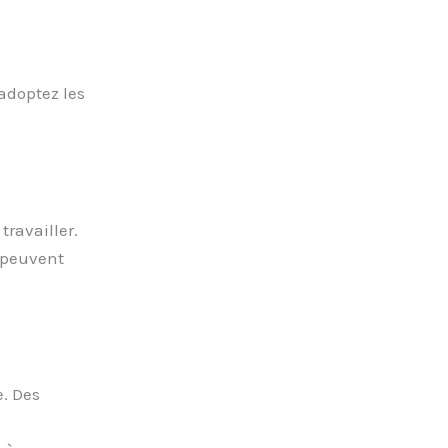
 adoptez les
ravailler.
s peuvent
e. Des