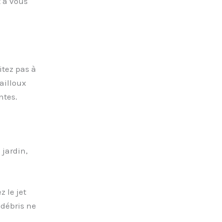
t à vous
itez pas à
ailloux
ntes.
 jardin,
z le jet
 débris ne