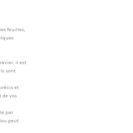
es feuilles,
elques
vier, il est
ils sont
précis et
t de vos
le par
lou peut