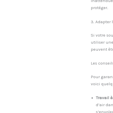
inattendue.
protéger.
3. Adapter 
Si votre so
utiliser un
peuvent êtr
Les conseils
Pour garant
voici quelq
Travail 
d’air dan
s’envole