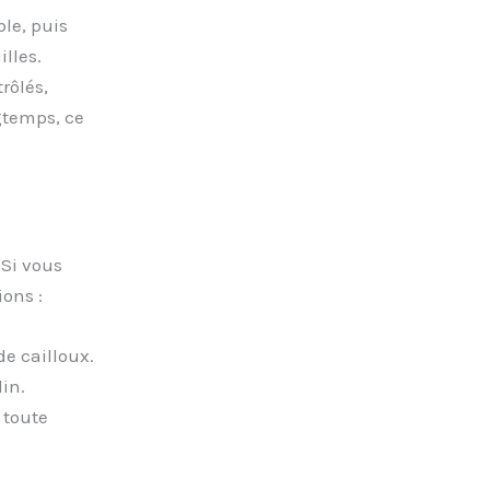
le, puis
lles.
rôlés,
gtemps, ce
 Si vous
ons :
de cailloux.
in.
 toute