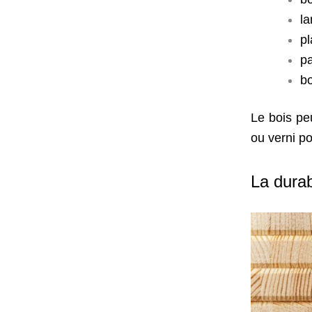
la
pl
pa
bo
Le bois peu
ou verni po
La durab