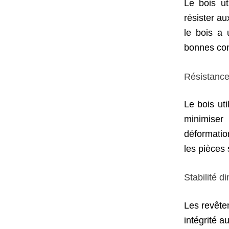
Le bois ut
résister au
le bois a 
bonnes cond
Résistance 
Le bois ut
minimiser
déformatio
les pièces
Stabilité d
Les revête
intégrité a