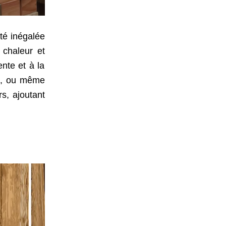
té inégalée
 chaleur et
ente et à la
in, ou même
s, ajoutant