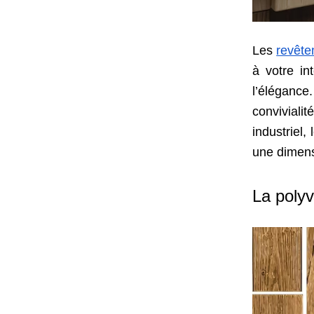
Les
revêt
à votre in
l’élégance.
conviviali
industriel,
une dimens
La poly