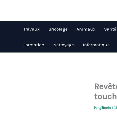
Aller
au
contenu
Travaux
Bricolage
Animaux
Santé
Formation
Nettoyage
Informatique
Revêt
touche
Par
gilberte
/
1