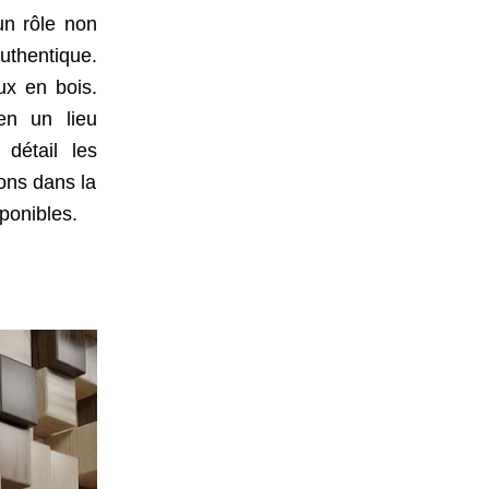
un rôle non
uthentique.
ux en bois.
 en un lieu
détail les
ons dans la
sponibles.