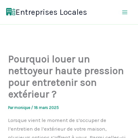
Aller
Entreprises Locales
au
contenu
Pourquoi louer un
nettoyeur haute pression
pour entretenir son
extérieur ?
Par
monique
/
18 mars 2025
Lorsque vient le moment de s’occuper de
l’entretien de l’extérieur de votre maison,
plusieurs options s’offrent à vous. Parmi celles-ci,