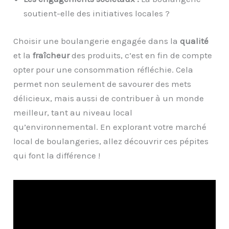
soutient-elle des initiatives locales ?
Choisir une boulangerie engagée dans la
qualité
et la
fraîcheur
des produits, c’est en fin de compte
opter pour une consommation réfléchie. Cela
permet non seulement de savourer des mets
délicieux, mais aussi de contribuer à un monde
meilleur, tant au niveau local
qu’environnemental. En explorant votre marché
local de boulangeries, allez découvrir ces pépites
qui font la différence !