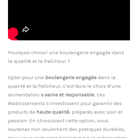
Pourquoi choisir une boulangerie engagée dans
la qualité et la fraîcheur ?
Opter pour une
boulangerie engagée
dans la
qualité et la fraîcheur, c’est faire le choix d’une
alimentation
s saine et responsable
. Ces
établissements s’investissent pour garantir des
produits de
haute qualité
, préparés avec soin et
passion. En choisissant cette option, vous
soutenez non seulement des pratiques durables,
mais vous participez également à la préservation