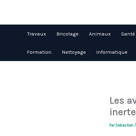
Aller
au
contenu
Travaux
Bricolage
Animaux
Santé
Formation
Nettoyage
Informatique
Les a
inert
Par
Sebastien