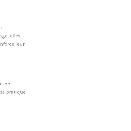
s
age, elles
nforce leur
ation
tte pratique