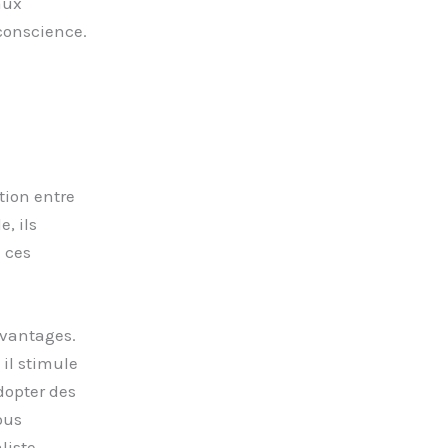
aux
conscience.
tion entre
, ils
 ces
avantages.
il stimule
dopter des
ous
aliste