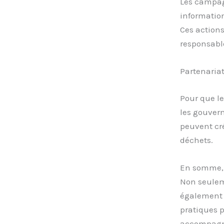
Les campagn
information
Ces action
responsable
Partenariat
Pour que le
les gouvern
peuvent cré
déchets.
En somme, l
Non seuleme
également l
pratiques p
accompagne