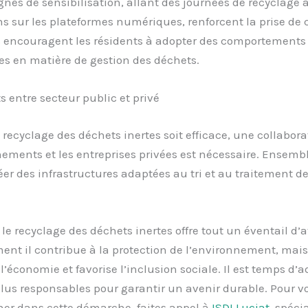
es de sensibilisation, allant des journées de recyclage 
s sur les plateformes numériques, renforcent la prise de 
s encouragent les résidents à adopter des comportements
s en matière de gestion des déchets.
s entre secteur public et privé
 recyclage des déchets inertes soit efficace, une collabora
ements et les entreprises privées est nécessaire. Ensemble
er des infrastructures adaptées au tri et au traitement de
e recyclage des déchets inertes offre tout un éventail d’
nt il contribue à la protection de l’environnement, mais 
’économie et favorise l’inclusion sociale. Il est temps d’a
lus responsables pour garantir un avenir durable. Pour v
r dans cette démarche, faites appel à
ISDI Luciat
, spéci