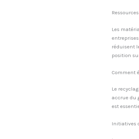
Ressources 
Les matéria
entreprises
réduisent l
position su
Comment édu
Le recyclag
accrue du g
est essenti
Initiative