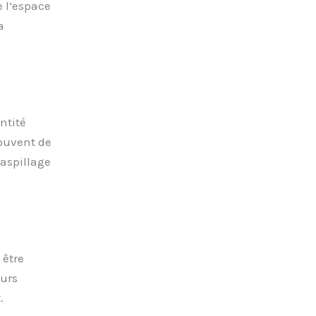
e l’espace
a
ntité
souvent de
gaspillage
 être
eurs
.