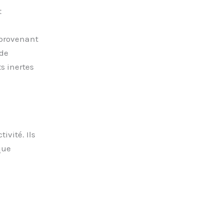
t
 provenant
 de
s inertes
ivité. Ils
que