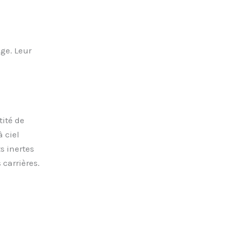
ge. Leur
tité de
 ciel
s inertes
 carrières.