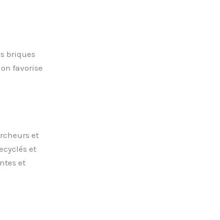
es briques
ion favorise
ercheurs et
ecyclés et
ntes et