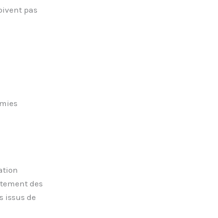
oivent pas
omies
ation
aitement des
s issus de