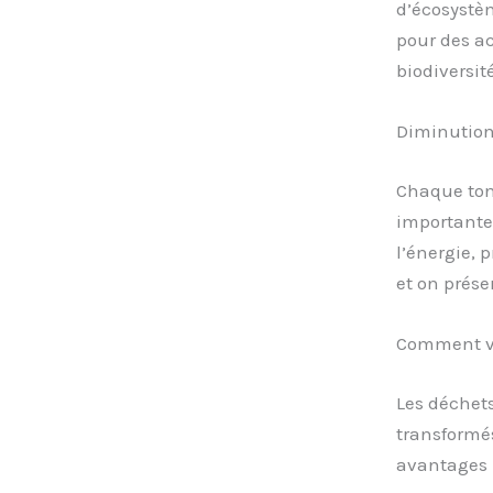
d’écosystèm
pour des ac
biodiversit
Diminution
Chaque tonn
importante
l’énergie, 
et on prése
Comment val
Les déchets
transformés
avantages 