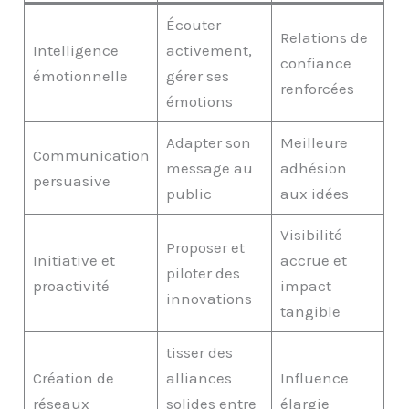
Écouter
Relations de
Intelligence
activement,
confiance
émotionnelle
gérer ses
renforcées
émotions
Adapter son
Meilleure
Communication
message au
adhésion
persuasive
public
aux idées
Visibilité
Proposer et
Initiative et
accrue et
piloter des
proactivité
impact
innovations
tangible
tisser des
Création de
alliances
Influence
réseaux
solides entre
élargie