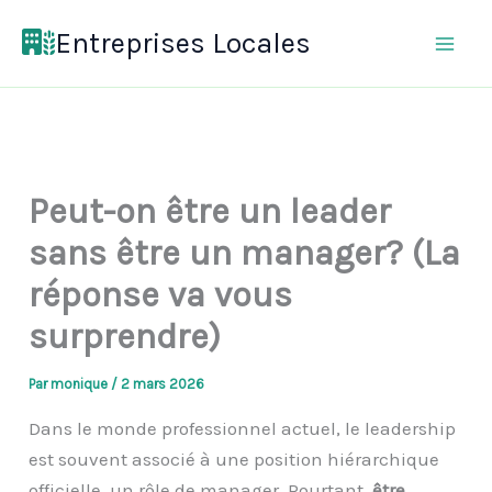
Aller
Entreprises Locales
au
contenu
Peut-on être un leader
sans être un manager? (La
réponse va vous
surprendre)
Par
monique
/
2 mars 2026
Dans le monde professionnel actuel, le leadership
est souvent associé à une position hiérarchique
officielle, un rôle de manager. Pourtant,
être